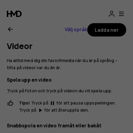
Nokia
6
Välj språk
Ladda ner
användarhandbo
Videor
Ha alltid med dig din favoritmedia när du är på språng –
titta på videor var du än är.
Spela upp en video
Tryck på
Foton
och tryck på videon du vill spela upp.
Tips!
Tryck på
för att pausa uppspelningen.
pause
Tryck på
för att återuppta den.
play_arrow
Snabbspola en video framåt eller bakåt