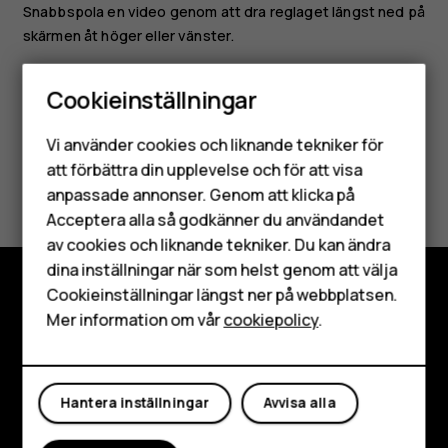
Snabbspola en video genom att dra reglaget längst ned på
skärmen åt höger eller vänster.
Cookieinställningar
Smartphones
Vi använder cookies och liknande tekniker för
Mobiltelefoner
att förbättra din upplevelse och för att visa
Var detta till hjälp?
anpassade annonser. Genom att klicka på
Tillbehör
Acceptera alla så godkänner du användandet
Ja
Nej
av cookies och liknande tekniker. Du kan ändra
HMD Terra M
dina inställningar när som helst genom att välja
Surfplattor
Cookieinställningar längst ner på webbplatsen.
Utforska
Mer information om vår
cookiepolicy
.
Mitt konto
Om
Planet and people
Hantera inställningar
Avvisa alla
Kundservice