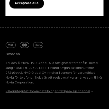
Acceptera alla
Facebook
Instagram
Tiktok
Youtube
Linkedin
Discord
Sweden
TM och © 2026 HMD Global. Alla rättigheter förbehålls. Bertel
Jungin aukio 9, 02600 Esbo, Finland. Organisationsnummer
2724044-2. HMD Global Oy innehar licensen för varumärket
Nokia för telefoner. Nokia är ett registrerat varumärke som tillhör
Nokia Corporation.
Villkor
Integritet
Cookieinställningar
Etik
Speak Up channel
Om