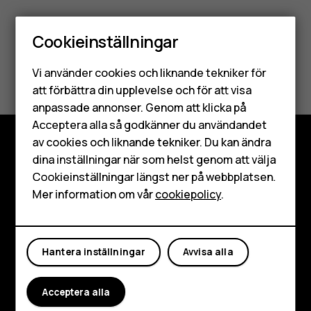
Cookieinställningar
Smartphones
Var detta till hjälp?
Vi använder cookies och liknande tekniker för
Mobiltelefoner
att förbättra din upplevelse och för att visa
Ja
Nej
anpassade annonser. Genom att klicka på
Tillbehör
Acceptera alla så godkänner du användandet
av cookies och liknande tekniker. Du kan ändra
HMD Terra M
dina inställningar när som helst genom att välja
Utforska
Surfplattor
Cookieinställningar längst ner på webbplatsen.
Om
Mer information om vår
cookiepolicy
.
Mitt konto
Planet and people
Kundservice
Hantera inställningar
Avvisa alla
Facebook
Instagram
Tiktok
Youtube
Linkedin
Discord
Acceptera alla