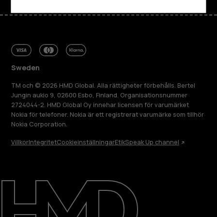
Sweden
TM och © 2026 HMD Global. Alla rättigheter förbehålls. Bertel
Jungin aukio 9, 02600 Esbo, Finland. Organisationsnummer
2724044-2. HMD Global Oy innehar licensen för varumärket
Nokia för telefoner. Nokia är ett registrerat varumärke som tillhör
Nokia Corporation.
Villkor
Integritet
Cookieinställningar
Etik
Speak Up channel
Om
Reparera, återanvända, återvinna
Hållbarhet
Kundservice