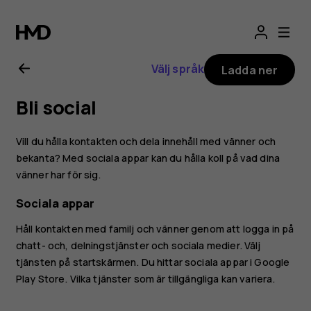
Användarhandbo
för
Välj språk
Ladda ner
Nokia
Bli social
7.1
Vill du hålla kontakten och dela innehåll med vänner och
bekanta? Med sociala appar kan du hålla koll på vad dina
vänner har för sig.
Sociala appar
Håll kontakten med familj och vänner genom att logga in på
chatt- och, delningstjänster och sociala medier. Välj
tjänsten på startskärmen. Du hittar sociala appar i
Google
Play Store
. Vilka tjänster som är tillgängliga kan variera.