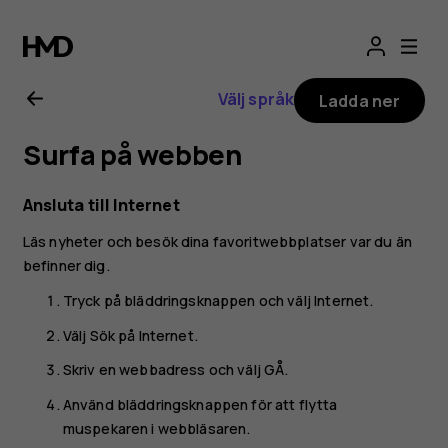
Nokia
8000
Välj språk
Ladda ner
4G
Surfa på webben
–
Ansluta till Internet
användarhandbo
Läs nyheter och besök dina favoritwebbplatser var du än
befinner dig.
Tryck på bläddringsknappen och välj
Internet
.
Välj
Sök på Internet
.
Skriv en webbadress och välj
GÅ
.
Använd bläddringsknappen för att flytta
muspekaren i webbläsaren.