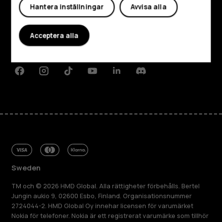
Hantera inställningar
Avvisa alla
Om
Planet and people
Acceptera alla
Kundservice
Facebook
Instagram
Tiktok
Youtube
Linkedin
Discord
Sweden
TM och © 2026 HMD Global. Alla rättigheter förbehålls. Bertel
Jungin aukio 9, 02600 Esbo, Finland. Organisationsnummer
2724044-2. HMD Global Oy innehar licensen för varumärket
Nokia för telefoner. Nokia är ett registrerat varumärke som tillhör