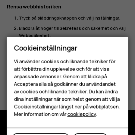
Rensa webbhistoriken
Tryck på bläddringsknappen och välj
Inställningar
.
Bläddra åt höger till
Sekretess och säkerhet
och välj
Webbsäkerhet
.
Cookieinställningar
Välj
Rensa webbhistorik
.
Smartphones
Vi använder cookies och liknande tekniker för
Mobiltelefoner
att förbättra din upplevelse och för att visa
anpassade annonser. Genom att klicka på
Tillbehör
Acceptera alla så godkänner du användandet
Var detta till hjälp?
av cookies och liknande tekniker. Du kan ändra
HMD Terra M
dina inställningar när som helst genom att välja
Ja
Nej
Surfplattor
Cookieinställningar längst ner på webbplatsen.
Mer information om vår
cookiepolicy
.
Mitt konto
Utforska