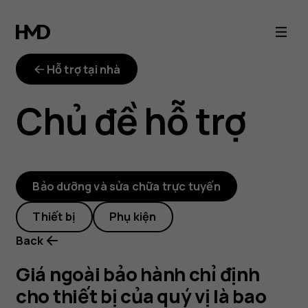
out-
of-
Hỗ trợ tại nhà
warranty-
Chủ đề hỗ trợ
repair-
price
Bảo dưỡng và sửa chữa trực tuyến
Thiết bị
Phụ kiện
Back
Giá ngoài bảo hành chỉ định
cho thiết bị của quý vị là bao