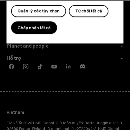
Quản lý các tùy chọn
Từ chối tất cả
Khám phá
Chấp nhận tất cả
Giới thiệu
Planet and people
Hỗ trợ
Facebook
Instagram
Tiktok
Youtube
Linkedin
Discord
Vietnam
TM và © 2026 HMD Global. Giữ toàn quyền. Bertel Jungin aukio 9,
02600 Espoo, Finland. ID doanh nghiệp 2724044-2. HMD Global