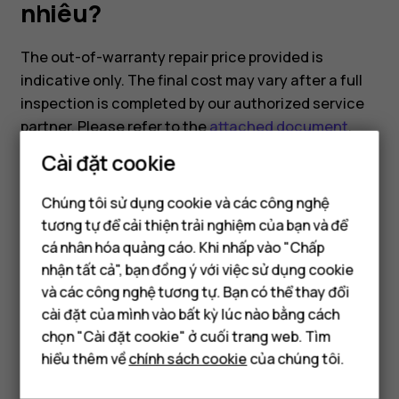
nhiêu?
The out-of-warranty repair price provided is
indicative only. The final cost may vary after a full
inspection is completed by our authorized service
partner. Please refer to the
attached document
,
which includes the indicative repair pricing for our
Cài đặt cookie
models.
Chúng tôi sử dụng cookie và các công nghệ
tương tự để cải thiện trải nghiệm của bạn và để
cá nhân hóa quảng cáo. Khi nhấp vào "Chấp
Điện thoại thông minh
nhận tất cả", bạn đồng ý với việc sử dụng cookie
Điện thoại phổ thông
và các công nghệ tương tự. Bạn có thể thay đổi
Bạn tìm được thông tin hữu ích không?
cài đặt của mình vào bất kỳ lúc nào bằng cách
Máy tính bảng
chọn "Cài đặt cookie" ở cuối trang web. Tìm
Có
Không
hiểu thêm về
chính sách cookie
của chúng tôi.