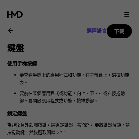
Nokia
225
選擇語言
下載
4G
鍵盤
用
使用手機按鍵
戶
要查看手機上的應用程式和功能，在主螢幕上，選擇
功能
表
。
指
要前往某個應用程式或功能，向上、下、左或右按捲動
鍵。要開啟應用程式或功能，按捲動鍵。
南
鎖定鍵盤
為避免意外誤觸按鍵，請鎖定鍵盤：按
。 要將鍵盤解鎖，請
按捲動鍵，然後選取
開鎖
>
*
。