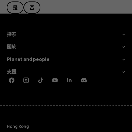
是
否
探索
關於
Planet and people
支援
Facebook
Instagram
Tiktok
Youtube
Linkedin
Discord
Hong Kong