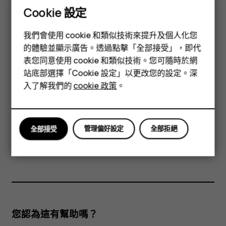
v 表示 ü。 2.若要键入声调标记，请反复按“1”。 3.如需突出显示
Cookie 設定
所需的拼音组合，请反复按
*
。 4.选择所需的字符。
智慧型手機
使用笔画法进行输入
我們會使用 cookie 和類似技術來提升及個人化您
功能型手機
的體驗並顯示廣告。透過點擊「全部接受」，即代
想以标准笔画顺序输入汉字吗？请使用笔画法。
表您同意使用 cookie 和類似技術。您可隨時於網
配件
构成汉字的笔画分为五类：横、竖、撇、点和折。每个类别分别
站底部選擇「Cookie 設定」以更改您的設定。深
对应从 1 到 5 的数字键。
平板電腦
入了解我們的
cookie 政策
。
确保手机语言为简体中文或繁体中文。
1.若要键入笔画，请按标准笔画顺序按下相关按键。 2.如有必
管理偏好設定
全部拒絕
全部接受
要，可按“6”进行笔画替换。输入区域中的问号即代表该笔划。
3.选择所需的字符。
您認為這有幫助嗎？