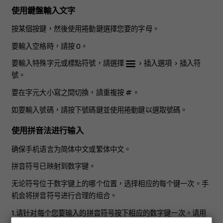
使用鍵盤輸入文字
按某個按鍵，然後使用捲動鍵選擇您要的字母。
要輸入空格時，請按
0
。
要輸入特殊字元或標點符號，請選擇
>
插入選項
>
插入符
號
。
要在字元大小寫之間切換，請重複按
#
。
如要輸入號碼，請按下號碼鍵並使用捲動鍵以選取號碼。
使用拼音法进行输入
确保手机语言为简体中文或繁体中文。
拼音符号已映射到数字键。
无论符号位于数字键上的哪个位置，选择相应的每个键一次。手
机会将拼音符号进行合理的组合。
1.请针对每个您要输入的拼音符号按下相应的
数字
键一次。请用