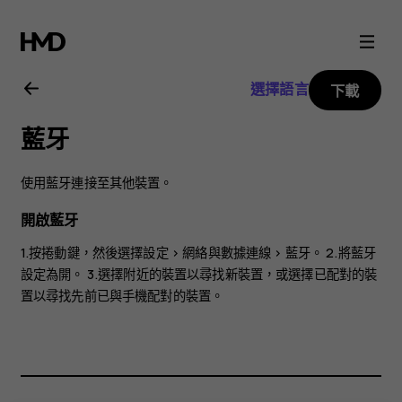
Nokia
8110
選擇語言
下載
4G
藍牙
用
使用藍牙連接至其他裝置。
戶
開啟藍牙
指
1.按捲動鍵，然後選擇
設定
>
網絡與數據連線
>
藍牙
。 2.將
藍牙
設定為
開
。 3.選擇
附近的裝置
以尋找新裝置，或選擇
已配對的裝
置
以尋找先前已與手機配對的裝置。
南