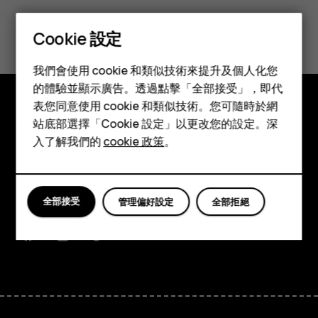
您認為這有幫助嗎？
Cookie 設定
智慧型手機
是
否
我們會使用 cookie 和類似技術來提升及個人化您
功能型手機
的體驗並顯示廣告。透過點擊「全部接受」，即代
表您同意使用 cookie 和類似技術。您可隨時於網
配件
站底部選擇「Cookie 設定」以更改您的設定。深
探索
平板電腦
入了解我們的
cookie 政策
。
關於
Planet and people
全部接受
管理偏好設定
全部拒絕
支援
Facebook
Instagram
Tiktok
Youtube
Linkedin
Discord