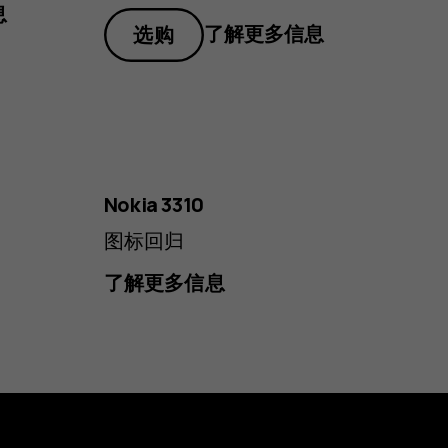
息
了解更多信息
选购
黑
藏
红
灰
色
蓝
灰
黄
色
色
红
色
色
色
Nokia 3310
色
图标回归
了解更多信息