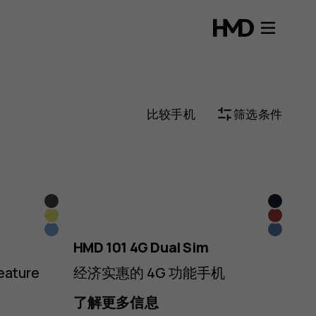
比较手机
筛选条件
黑
深
黄
红
色
蓝
藏
藏
色
色
HMD 101 4G Dual Sim
蓝
蓝
eature
经济实惠的 4G 功能手机
色
色
了解更多信息