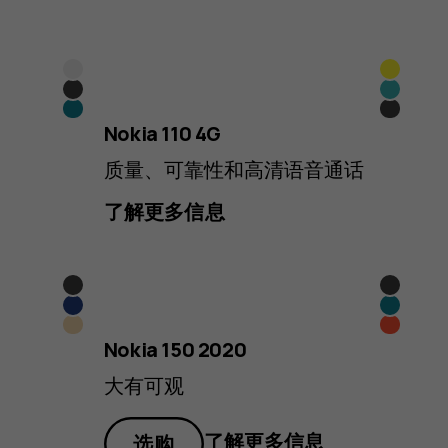
白
黄
炭
蓝
色
色
青
黑
灰
色
Nokia 110 4G
蓝
色
色
质量、可靠性和高清语音通话
色
了解更多信息
黑
黑
藏
蓝
色
色
沙
红
蓝
绿
Nokia 150 2020
金
色
色
色
大有可观
色
了解更多信息
选购