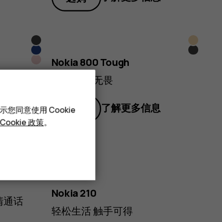
黑
沙
藏
黑
色
金
粉
Nokia 800 Tough
蓝
色
色
红
真三防 真无畏
色
色
了解更多信息
选购
您同意使用 Cookie
息
Cookie 政策
。
黑
黑
藏
灰
色
色
红
蓝
色
Nokia 210
色
清通话
色
轻松生活 触手可得