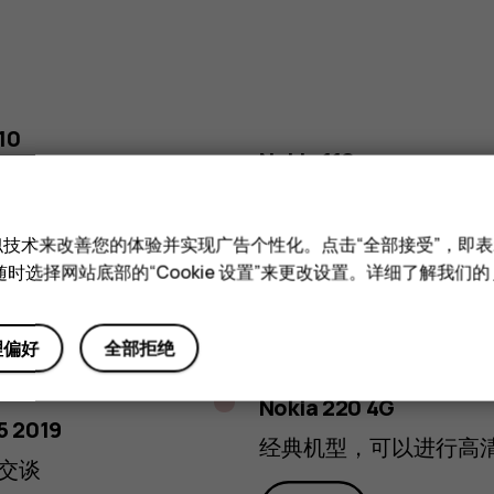
黑
白
色
10
色
Nokia 110
新感觉 新花样
了解更多信息
和类似技术来改善您的体验并实现广告个性化。点击“全部接受”，即表示
了解更多信
选购
时选择网站底部的“Cookie 设置”来更改设置。详细了解我们的
理偏好
全部拒绝
黑
藏
色
粉
Nokia 220 4G
蓝
5 2019
红
经典机型，可以进行高
色
交谈
色