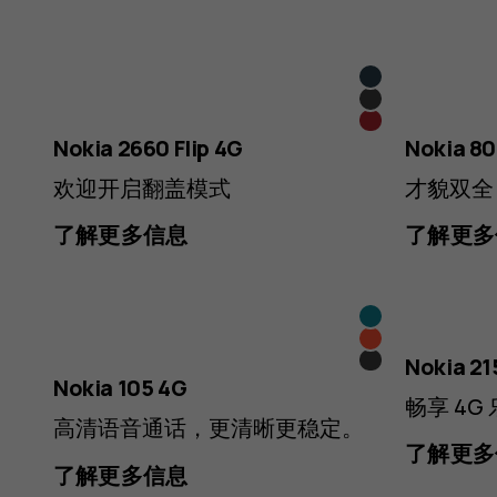
藏
黑
蓝
红
色
Nokia 2660 Flip 4G
Nokia 8
色
色
欢迎开启翻盖模式
才貌双全
了解更多信息
了解更多
藏
红
蓝
黑
Nokia 21
色
Nokia 105 4G
色
色
畅享 4G
高清语音通话，更清晰更稳定。
了解更多
了解更多信息