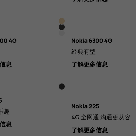
Gold
黑
白
色
000 4G
Nokia 6300 4G
色
经典有型
信息
了解更多信息
炭
青
灰
5
蓝
Nokia 225
色
 乐趣
色
4G 全网通 沟通更从容
信息
了解更多信息