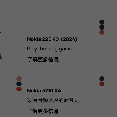
黑
深
色
G
Peach
蓝
Nokia 220 4G (2024)
Play the long game
息
了解更多信息
沙
黑
深
白
金
色
红
Nokia 5710 XA
蓝
色
色
色
改写音频体验的新规则
了解更多信息