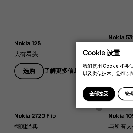
黑
藏
色
白
Nokia 53
蓝
Nokia 125
色
音为经典
色
Cookie 设置
大有看头
选购
我们使用 Cookie 
了解更多信息
选购
以及类似技术。您可以随
全部接受
管
黑
红
色
灰
色
Nokia 2720 Flip
Nokia 10
色
翻阅经典
与所有人