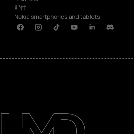
配件
Nokia smartphones and tablets
Facebook
Instagram
Tiktok
Youtube
Linkedin
Discord
关于
支持
Mainland China