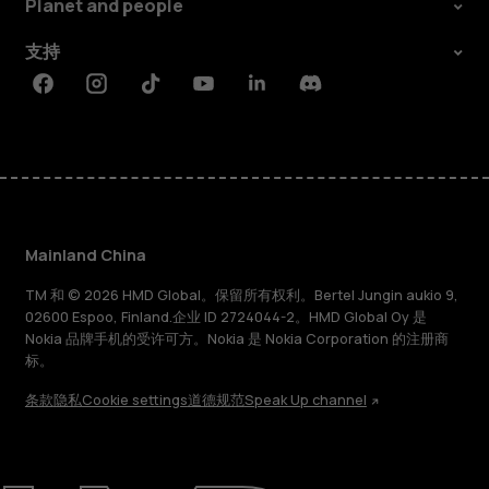
Planet and people
支持
Facebook
Instagram
Tiktok
Youtube
Linkedin
Discord
Mainland China
TM 和 © 2026 HMD Global。保留所有权利。Bertel Jungin aukio 9,
02600 Espoo, Finland.企业 ID 2724044-2。HMD Global Oy 是
Nokia 品牌手机的受许可方。Nokia 是 Nokia Corporation 的注册商
标。
条款
隐私
Cookie settings
道德规范
Speak Up channel