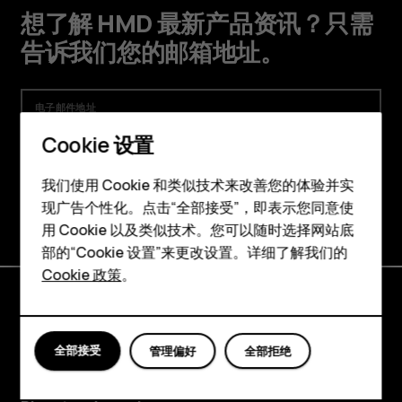
机
想了解 HMD 最新产品资讯？只需
告诉我们您的邮箱地址。
电子邮件地址
注册即表示同意 HMD Global 的
隐私政策
和
在线商
Cookie 设置
店、网站和新闻咨询补充条文
。
智能手机
我们使用 Cookie 和类似技术来改善您的体验并实
注册
现广告个性化。点击“全部接受”，即表示您同意使
经典手机
用 Cookie 以及类似技术。您可以随时选择网站底
配件
部的“Cookie 设置”来更改设置。详细了解我们的
Cookie 政策
。
平板电脑
探索
全部接受
管理偏好
全部拒绝
关于