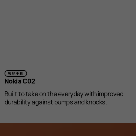
智能手机
Nokia C02
Built to take on the everyday with improved
durability against bumps and knocks.