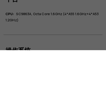
CPU:
SC9863A, Octa Core 1.6GHz (4*A55 1.6GHz+4*A53
1.2GHz)
关于
支持
Mainland China
操作系统
操作系统:
Android™ Q
音频