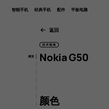
Nokia
智能手机
经典手机
配件
平板电脑
G50
返回
技术规格
规
Nokia G50
概览
颜色
尺寸和重量
格
显示屏
成像
颜色
连接性
电池和充电