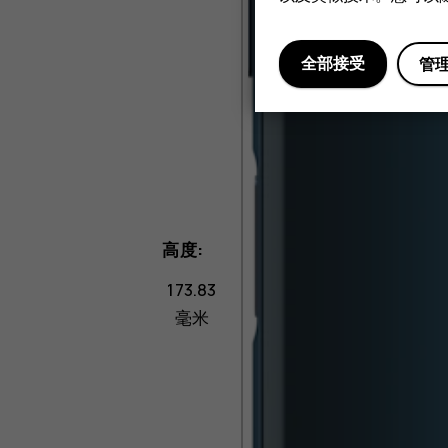
全部接受
管
高度:
173.83
毫米