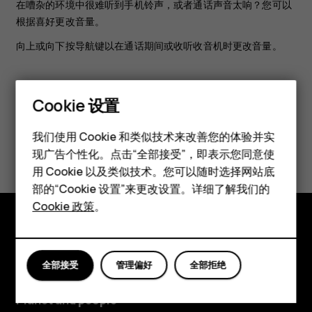
在嘈杂的环境中很难听到手机铃声，或者通话声音太响？您可以
根据喜好更改音量。
向上或向下按导航键以在通话期间或收听收音机时更改音量。
Cookie 设置
智能手机
我们使用 Cookie 和类似技术来改善您的体验并实
此信息对您是否有帮助？
现广告个性化。点击“全部接受”，即表示您同意使
经典手机
用 Cookie 以及类似技术。您可以随时选择网站底
是
否
配件
部的“Cookie 设置”来更改设置。详细了解我们的
Cookie 政策
。
平板电脑
探索
全部接受
管理偏好
全部拒绝
关于
Planet and people