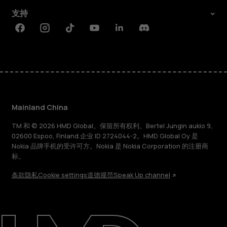
支持
Facebook
Instagram
Tiktok
Youtube
Linkedin
Discord
Mainland China
TM 和 © 2026 HMD Global。保留所有权利。Bertel Jungin aukio 9,
02600 Espoo, Finland.企业 ID 2724044-2。HMD Global Oy 是
Nokia 品牌手机的受许可方。Nokia 是 Nokia Corporation 的注册商
标。
条款
隐私
Cookie settings
道德规范
Speak Up channel