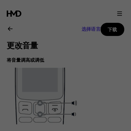
Nokia
105
选择语言
下载
(2017)
更改音量
用
将音量调高或调低
户
指
南