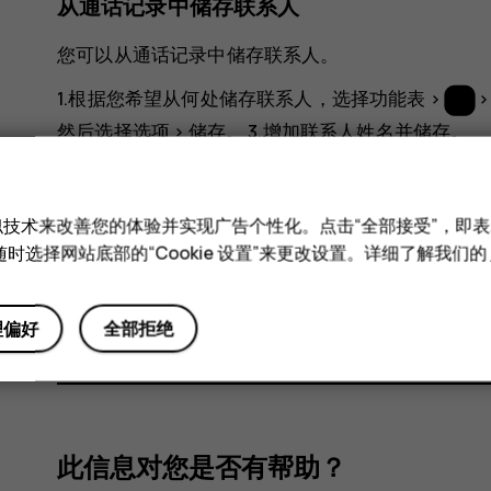
从通话记录中储存联系人
您可以从通话记录中储存联系人。
1.根据您希望从何处储存联系人，选择
功能表
>
然后选择
选项
>
储存
。 3.增加联系人姓名并
储存
。
呼叫联系人
和类似技术来改善您的体验并实现广告个性化。点击“全部接受”，即表示
您可以从通讯录列表中直接呼叫联系人。
时选择网站底部的“Cookie 设置”来更改设置。详细了解我们的
1.选择
功能表
>
>
姓名
，然后滚动至要呼叫的联系
理偏好
全部拒绝
此信息对您是否有帮助？