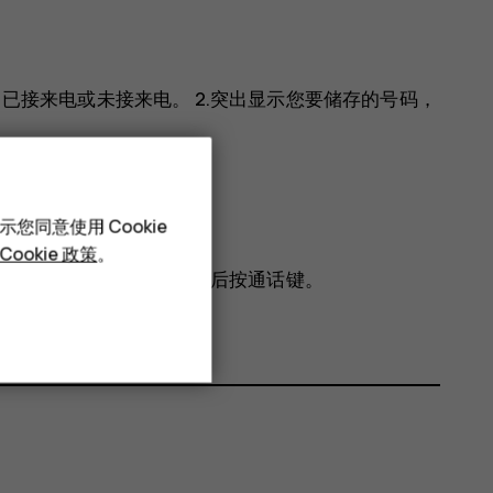
>
已接来电
或
未接来电
。 2.突出显示您要储存的号码，
您同意使用 Cookie
Cookie 政策
。
人。 2.选择该联系人，然后按通话键。