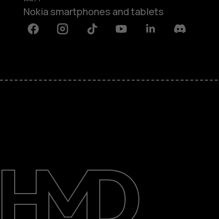
Nokia smartphones and tablets
Facebook
Instagram
Tiktok
Youtube
Linkedin
Discord
关于
支持
Mainland China