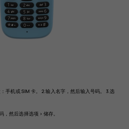
置：
手机
或
SIM 卡
。 2.输入名字，然后输入号码。 3.选
码，然后选择
选项
>
储存
。