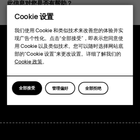
此信息对您是否有帮助？
Cookie 设置
是
否
智能手机
我们使用 Cookie 和类似技术来改善您的体验并实
现广告个性化。点击“全部接受”，即表示您同意使
经典手机
用 Cookie 以及类似技术。您可以随时选择网站底
探索
配件
部的“Cookie 设置”来更改设置。详细了解我们的
关于
Cookie 政策
。
平板电脑
Planet and people
支持
全部接受
管理偏好
全部拒绝
Facebook
Instagram
Tiktok
Youtube
Linkedin
Discord