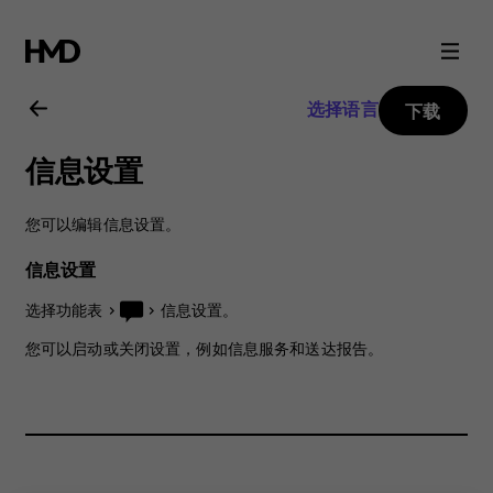
Nokia
105
选择语言
下载
(2017)
信息设置
用
您可以编辑信息设置。
户
信息设置
指
选择
功能表
>
>
信息设置
。
您可以启动或关闭设置，例如信息服务和送达报告。
南