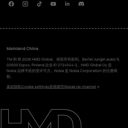
Facebook
Instagram
Tiktok
Youtube
Linkedin
Discord
Mainland China
TM 和 © 2026 HMD Global。保留所有权利。Bertel Jungin aukio 9,
02600 Espoo, Finland.企业 ID 2724044-2。HMD Global Oy 是
Nokia 品牌手机的受许可方。Nokia 是 Nokia Corporation 的注册商
标。
条款
隐私
Cookie settings
道德规范
Speak Up channel
关于
支持