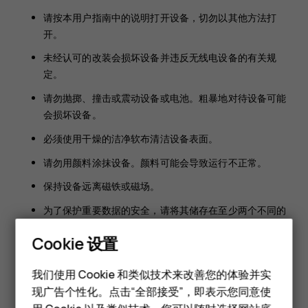
请按本用户指南中的说明打开设备，切勿以其他方法打
开。
未经认可的改装会损坏设备并违反无线电设备的有关规
定。
请勿抛掷、撞击或震动设备或电池。粗暴地对待设备可能
会损坏设备。
必须使用干燥的洁净软布清洁设备表面。
请勿用颜料涂抹设备。颜料可能会导致运行不正常。
保持设备远离磁铁或磁场。
为了保护重要数据的安全，请将其储存在至少两个不同的
位置，例如您的设备，存储卡或计算机上，或者写下重要
Cookie 设置
信息。
智能手机
在工作时间较长的情况下，设备可能会发热。在大多数情况下，
我们使用 Cookie 和类似技术来改善您的体验并实
这是正常现象。为避免过热，设备可能会自动降低速度、关闭应
现广告个性化。点击“全部接受”，即表示您同意使
经典手机
用程序、切断充电电路，并在必要时自动关机。如果设备工作异