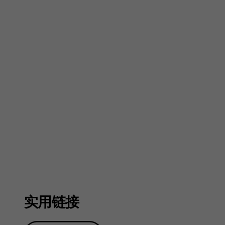
户
指
南
实用链接