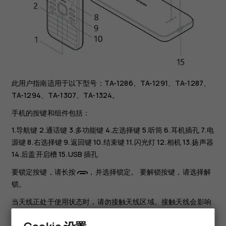
此用户指南适用于以下型号：TA-1286、TA-1291、TA-1287、
TA-1294、TA-1307、TA-1324。
手机的按键和组件包括：
1.导航键 2.通话键 3.多功能键 4.左选择键 5.听筒 6.耳机插孔 7.电
源键 8.右选择键 9.返回键 10.结束键 11.闪光灯 12.相机 13.扬声器
14.后盖开启槽 15.USB 插孔
要锁定按键，请长按
，并选择
锁定
。 要解锁按键，请选择
解
锁
。
当天线正处于使用状态时，请勿接触天线区域。接触天线会影响
通信的质量，同时由于设备在电量级别较高的状态下工作，因此
可能缩短电池的寿命。