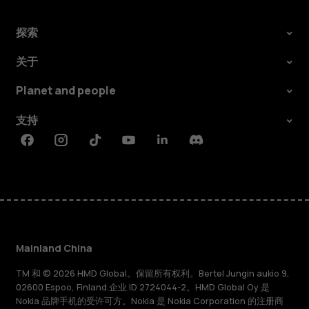
探索
关于
Planet and people
支持
Facebook
Instagram
Tiktok
Youtube
Linkedin
Discord
Mainland China
TM 和 © 2026 HMD Global。保留所有权利。Bertel Jungin aukio 9,
02600 Espoo, Finland.企业 ID 2724044-2。HMD Global Oy 是
Nokia 品牌手机的受许可方。Nokia 是 Nokia Corporation 的注册商