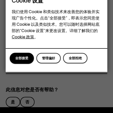
Cookie 设置
智能手机
请勿连接能够生成输出信号的产品，以免损坏设备。请勿将任何
我们使用 Cookie 和类似技术来改善您的体验并实
电压源连接至音频插孔。如果连接至音频插孔的任何外置设备或
现广告个性化。点击“全部接受”，即表示您同意使
经典手机
任何耳机未经认可能够与本设备一起使用，请特别注意音量。 设
用 Cookie 以及类似技术。您可以随时选择网站底
备的某些部件具有磁性。金属材料可能会吸附到设备上。请勿将
配件
部的“Cookie 设置”来更改设置。详细了解我们的
信用卡或其他磁性存储介质靠近设备，以免因消磁而丢失其中储
Cookie 政策
。
存的信息。
平板电脑
本用户指南中提及的一些配件，如充电器、耳机或数据线等，可
能需要另行购买。
全部接受
管理偏好
全部拒绝
此信息对您是否有帮助？
是
否