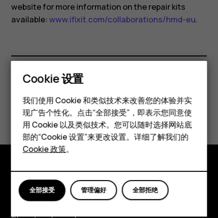
website for more information on the repair kits
available:
www.ifixit.com/collaborations/hmd-eu
.
Cookie 设置
此信息对您是否有帮助？
智能手机
我们使用 Cookie 和类似技术来改善您的体验并实
是
否
现广告个性化。点击“全部接受”，即表示您同意使
经典手机
用 Cookie 以及类似技术。您可以随时选择网站底
配件
部的“Cookie 设置”来更改设置。详细了解我们的
Cookie 政策
。
平板电脑
探索
全部接受
管理偏好
全部拒绝
关于