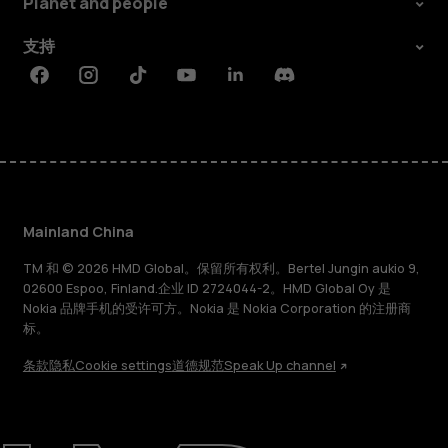
Planet and people
支持
Facebook
Instagram
Tiktok
Youtube
Linkedin
Discord
Mainland China
TM 和 © 2026 HMD Global。保留所有权利。Bertel Jungin aukio 9,
02600 Espoo, Finland.企业 ID 2724044-2。HMD Global Oy 是
Nokia 品牌手机的受许可方。Nokia 是 Nokia Corporation 的注册商
标。
条款
隐私
Cookie settings
道德规范
Speak Up channel