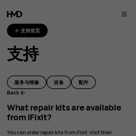
What
repair
支持首页
kits
支持
are
available
服务与维修
设备
配件
from
Back
iFixit?
What repair kits are available
from iFixit?
You can order repair kits from iFixit. Visit their