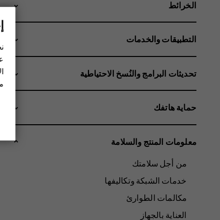
الخرائط
إ
التطبيقات والخدمات
نح
عل
ال
تحديثات البرامج والنُسخ الاحتياطية
مز
حماية هاتفك
معلومات المنتج والسلامة
من أجل سلامتك
خدمات الشبكة وتكاليفها
مكالمات الطوارئ
العناية بالجهاز