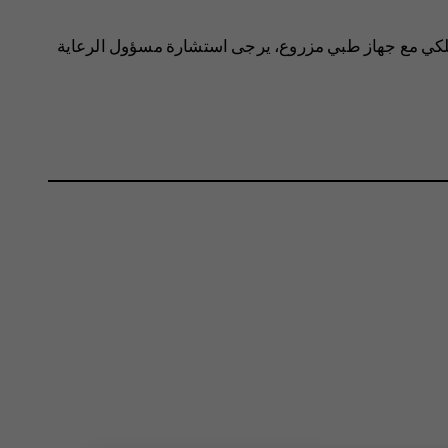
لكي مع جهاز طبي مزروع، يرجى استشارة مسؤول الرعاية