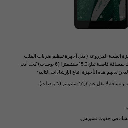
 الطبية المزروعة (مثل أجهزة تنظيم ضربات القلب
ومضخات الأنسولين ومحفزات الأعصاب) بضرورة الاحتفاظ بمسافة فاصلة تبلغ 15.3 سنتيمترًا (6 بوصات) كحد أدنى
ين لديهم هذه الأجهزة اتباع الإرشادات التالية:
عن ١٥٫٣ سنتيمتر (٦ بوصات).
.
 للشك في حدوث تشويش.