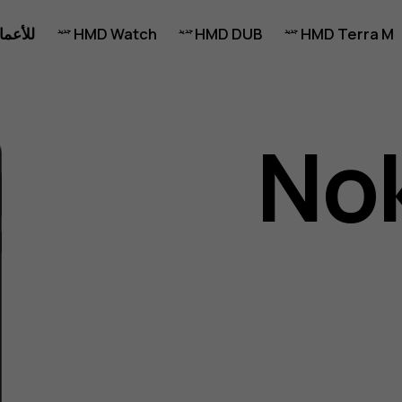
HMD Terra M
HMD DUB
HMD Watch
للأعما
Nok