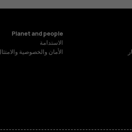
Planet and people
الهواتف الذكية
الاستدامة
ر
الأمان والخصوصية والامتثا
الهواتف المميز
الأكسسوارات
HMD Terra M