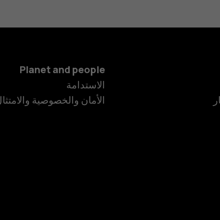
Planet and people
الهواتف الذكية
الاستدامة
ر
الأمان والخصوصية والامتثا
الهواتف المميز
الأكسسوارات
HMD Terra M