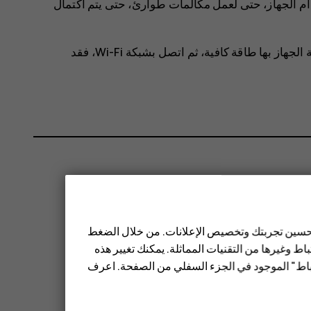
م الجهاز، حتى لعمل مكالمات طوارئ، حتى يتم اكتمال
قبل بدء التحديث، قم بتوصيل جهاز الشحن أو تأكد أن بطارية الجهاز بها طاقة كافية، ثم اتصل بشبكة Wi-Fi، فقد
 تحسين تجربتك وتخصيص الإعلانات. من خلال الضغط
ط وغيرها من التقنيات المماثلة. يمكنك تغيير هذه
تباط" الموجود في الجزء السفلي من الصفحة. اعرف