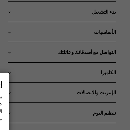
بدء التشغيل
الأساسيات
التواصل مع أصدقائك وعائلتك
الكاميرا
إ
الإنترنت والاتصالات
نح
عل
ال
تنظيم اليوم
مز