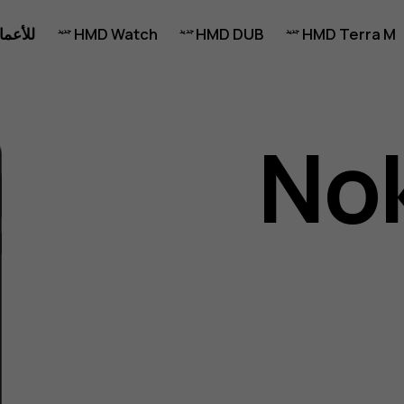
HMD Terra M
HMD DUB
HMD Watch
للأعما
Nok