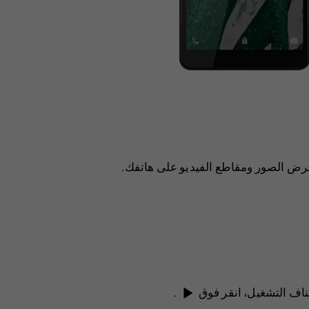
عرض الصور ومقاطع الفيديو على هاتفك.
play_arrow
ئناف التشغيل، انقر فوق
.