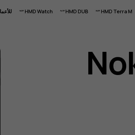
HMD Terra M
HMD DUB
HMD Watch
للأعما
Nok