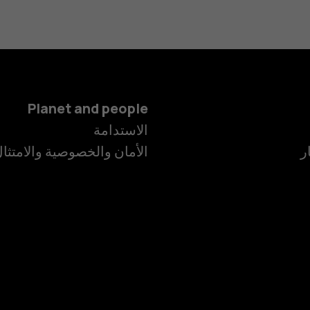
Planet and people
الهواتف الذكية
الاستدامة
ر
الأمان والخصوصية والامتثا
الهواتف المميز
الأكسسوارات
HMD Terra M