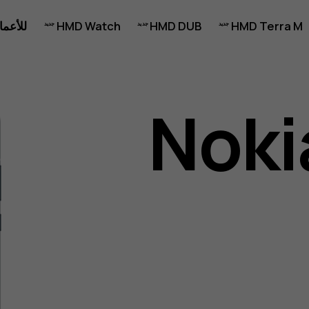
HMD Terra M
HMD DUB
HMD Watch
للأعما
Noki