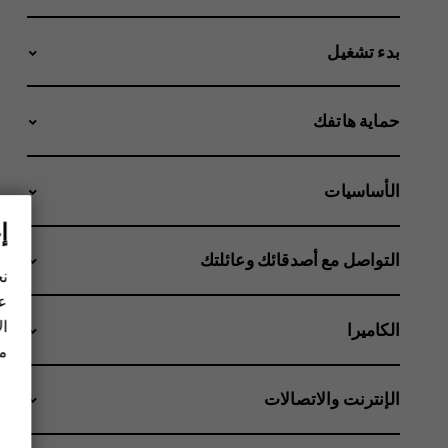
بدء تشغيل
حماية هاتفك
الأساسيات
إ
التواصل مع أصدقائك وعائلتك
نح
عل
ال
الكاميرا
مز
الإنترنت والاتصالات