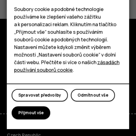
Soubory cookie a podobné technologie
používáme ke zlepšení vašeho zážitku
a k personalizaci reklam. Kliknutím na tlačítko
Chytré telefony
„Přijmout vše“ souhlasíte s používáním
souborů cookie a podobných technologií.
Prozkoumat
Tlačítkové telefony
Nastavení můžete kdykoli změnit výběrem
O nás
možnosti „Nastavení souborů cookie“ v dolní
Tablety
části webu. Přečtěte si více o našich
zásadách
Planet and people
používání souborů cookie
.
Podpora
Facebook
Instagram
Tiktok
Youtube
Linkedin
Discord
Spravovat předvolby
Odmítnout vše
Přijmout vše
Czech Republic