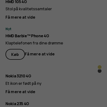
HMD 105 4G
Stol på kvalitetssamtaler
Få mere at vide
Nyt
HMD Barbie™ Phone 4G
Klaptelefonen fra dine drømme
Få mere at vide
Køb
Y2K
Gru
Gold
Nokia 3210 4G
Blac
Et ikon er født på ny
Få mere at vide
Nokia 235 4G