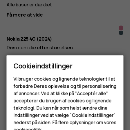
Alle baser er dækket
Få mere at vide
Lyse
Mørk
Nokia 225 4G (2024)
Døm den ikke efter størrelsen
Få mere at vide
Cookieindstillinger
Plant 1 træ med denne enhed
Smartphones
Vi bruger cookies og lignende teknologier til at
Nokia 8210 4G
forbedre Deres oplevelse og til personalisering
Feature-telefoner
Hold forbindelsen med stil
af annoncer. Ved at klikke på "Acceptér alle"
Få mere at vide
Tilbehør
accepterer du brugen af cookies og lignende
teknologi. Du kan når som helst ændre dine
HMD Terra M
Nokia 5710 XA
indstillinger ved at vælge "Cookieindstillinger"
nederst på siden. Få flere oplysninger om vores
Lyd, der omskriver reglerne
Tablets
cookiepolitik
.