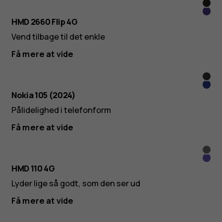
Cos
Viole
Blac
HMD 2660 Flip 4G
Vend tilbage til det enkle
Få mere at vide
Sort
Blå
Nokia 105 (2024)
Pålidelighed i telefonform
Få mere at vide
Tita
Blue
HMD 110 4G
Lyder lige så godt, som den ser ud
Få mere at vide