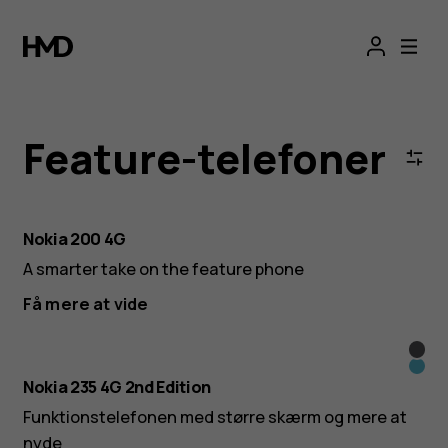
Nokia
&
HMD
Feature-telefoner
4G/2G
Feature
Nokia 200 4G
A smarter take on the feature phone
Phones
Få mere at vide
|
Sort
Blå
Nokia 235 4G 2nd Edition
Official
Funktionstelefonen med større skærm og mere at
nyde