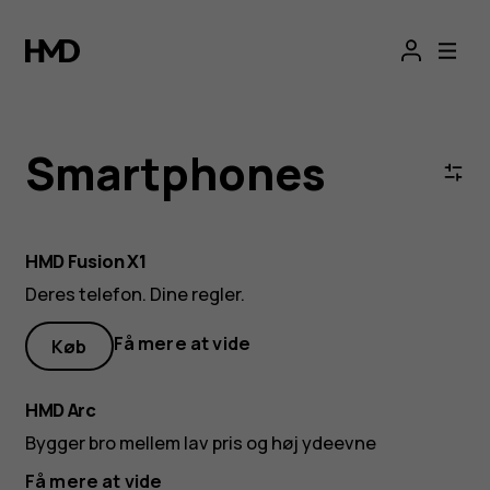
Smartphones
med
Android
Smartphones
HMD Fusion X1
Deres telefon. Dine regler.
Få mere at vide
Køb
HMD Arc
Bygger bro mellem lav pris og høj ydeevne
Få mere at vide