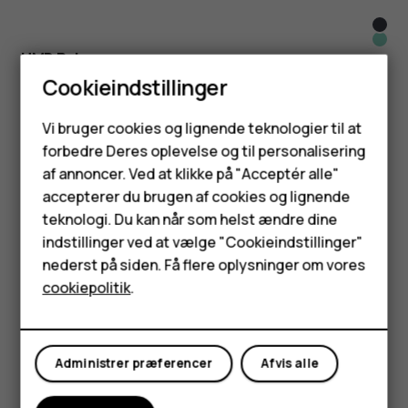
Midn
Glac
Blue
HMD Pulse+
Gree
Cookieindstillinger
Til alle dine "lad os få det til at ske"-øjeblikke
Smartphones
Få mere at vide
Vi bruger cookies og lignende teknologier til at
forbedre Deres oplevelse og til personalisering
Feature-telefoner
Atm
af annoncer. Ved at klikke på "Acceptér alle"
Mete
Blue
HMD Pulse
Tilbehør
accepterer du brugen af cookies og lignende
Blac
teknologi. Du kan når som helst ændre dine
Få mere end det, du betaler for
HMD Terra M
indstillinger ved at vælge "Cookieindstillinger"
Få mere at vide
nederst på siden. Få flere oplysninger om vores
Tablets
cookiepolitik
.
HMD Pulse Pro
Din nye grund til at smile
Min konto
Få mere at vide
Administrer præferencer
Afvis alle