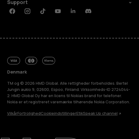
Support
Facebook
Instagram
Tiktok
Youtube
Linkedin
Discord
Denmark
TM og © 2026 HMD Global. Alle rettigheder forbeholdes. Bertel
Jungin aukio 9, 02600, Espoo, Finland. Virksomheds-ID 2724044-
2. HMD Global Oy har en licens til Nokias brand for telefoner.
Nokia er et registreret varemærke tilhørende Nokia Corporation.
Vilkår
Fortrolighed
Cookieindstillinger
Etik
Speak Up channel
Om