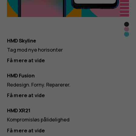
Twis
Neo
Blac
Blue
Pink
HMD Skyline
Topa
Tag mod nye horisonter
Få mere at vide
HMD Fusion
Redesign. Forny. Reparerer.
Få mere at vide
HMD XR21
Kompromisløs pålidelighed
Få mere at vide