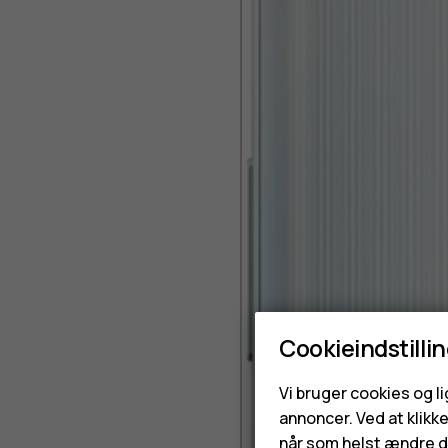
Cookieindstilli
Vi bruger cookies og l
annoncer. Ved at klikk
når som helst ændre di