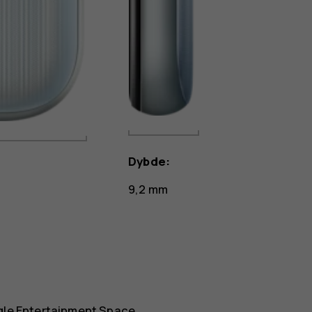
Dybde:
9,2 mm
gle Entertainment Space