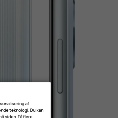
rsonalisering af
ende teknologi. Du kan
å siden. Få flere