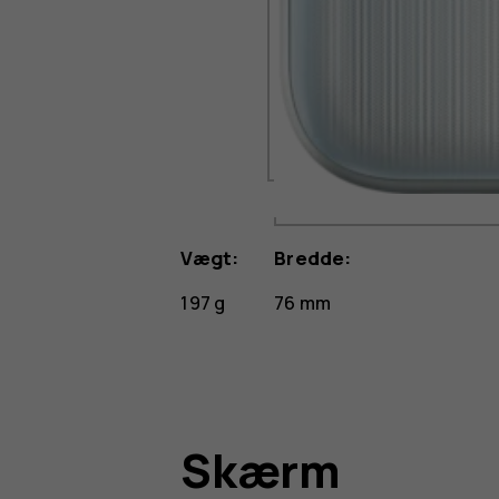
Vægt:
Bredde:
197 g
76 mm
Skærm