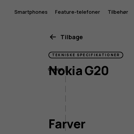
Specifika
Smartphones
Feature-telefoner
Tilbehør
Min konto
for
Tilbage
TEKNISKE SPECIFIKATIONER
Nokia
Nokia G20
Oversigt
Farver
Størrelse og vægt
G20
Skærm
billeddannelse
Farver
Tilslutningsmuligheder
Batteri og opladning