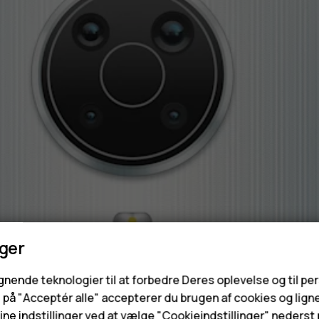
nger
ignende teknologier til at forbedre Deres oplevelse og til pe
e på "Acceptér alle" accepterer du brugen af cookies og lign
ne indstillinger ved at vælge "Cookieindstillinger" nederst p