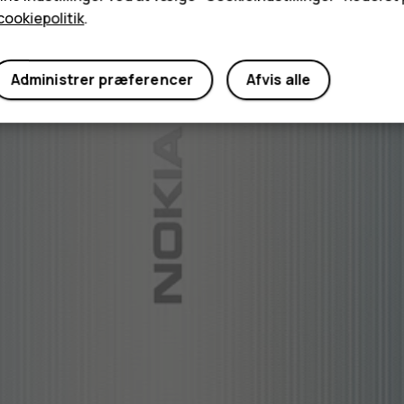
cookiepolitik
.
Administrer præferencer
Afvis alle