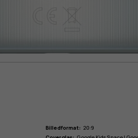
Billedformat:
20:9
Coverglas:
Google Kids Space | Goo