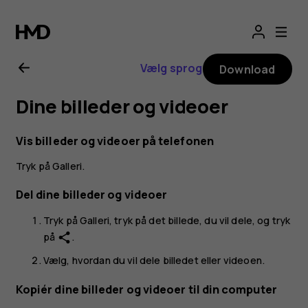
Brugervejledning
til
Vælg sprog
Download
HMD
Dine billeder og videoer
ARC
Vis billeder og videoer på telefonen
Tryk på
Galleri
.
Del dine billeder og videoer
Tryk på
Galleri
, tryk på det billede, du vil dele, og tryk
på
.
share
Vælg, hvordan du vil dele billedet eller videoen.
Kopiér dine billeder og videoer til din computer