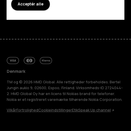
Acceptér alle
Support
Facebook
Instagram
Tiktok
Youtube
Linkedin
Discord
Denmark
TM og © 2026 HMD Global. Alle rettigheder forbeholdes. Bertel
Jungin aukio 9, 02600, Espoo, Finland. Virksomheds-ID 2724044-
2. HMD Global Oy har en licens til Nokias brand for telefoner.
Nokia er et registreret varemærke tilhørende Nokia Corporation.
Vilkår
Fortrolighed
Cookieindstillinger
Etik
Speak Up channel