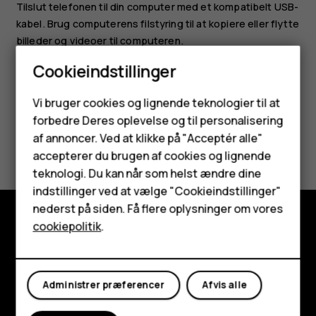
Tilslut telefonen til din computer med et kompatibelt USB-
kabel. Brug computerens filstyring til at kopiere eller flytte
billeder og videoer til computeren.
Cookieindstillinger
Smartphones
Vi bruger cookies og lignende teknologier til at
forbedre Deres oplevelse og til personalisering
Feature-telefoner
af annoncer. Ved at klikke på "Acceptér alle"
Synes du, dette var nyttigt?
Tilbehør
accepterer du brugen af cookies og lignende
teknologi. Du kan når som helst ændre dine
Ja
Nej
HMD Terra M
indstillinger ved at vælge "Cookieindstillinger"
nederst på siden. Få flere oplysninger om vores
Tablets
cookiepolitik
.
Udforsk
Min konto
Om
Administrer præferencer
Afvis alle
Planet and people