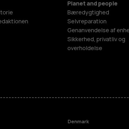
Planet and people
torie
Bæredygtighed
edaktionen
Selvreparation
Genanvendelse af enh
Sikkerhed, privatliv og
overholdelse
Smartphon
Feature-tel
Tilbehør
Denmark