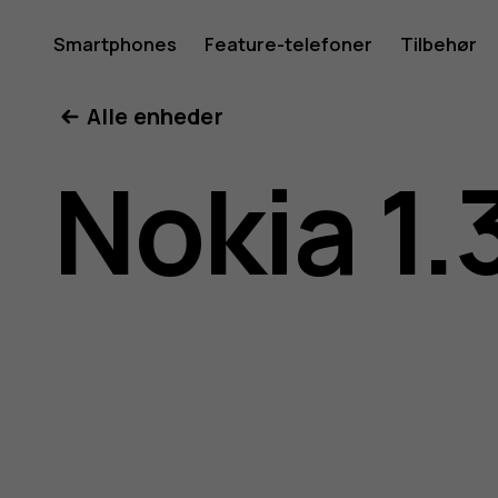
Brugerve
Smartphones
Feature-telefoner
Tilbehør
Min konto
Alle enheder
til
Nokia 1.
Nokia
1.3