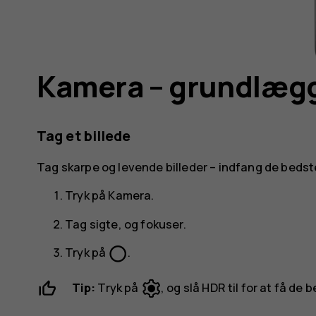
Kamera – grundlæg
Tag et billede
Tag skarpe og levende billeder – indfang de bedste
Tryk på
Kamera
.
Tag sigte, og fokuser.
panorama_fish_eye
Tryk på
.
Tip:
Tryk på
, og slå
HDR
til for at få de b