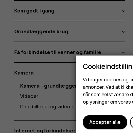
Kom godt i gang
Grundlæggende brug
Få forbindelse til venner og familie
Cookieindstilli
Kamera
Vi bruger cookies og l
Kamera – grundlæggende brug
annoncer. Ved at klikk
når som helst ændre di
Videoer
oplysninger om vores
Dine billeder og videoer
Acceptér alle
Internet og forbindelser