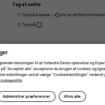
Tag et selfie
cached
Tryk på
Kamera
>
for at skifte til frontka
panorama_fish_eye
Tryk på
.
nger
ignende teknologier til at forbedre Deres oplevelse og til pe
Synes du, dette var nyttigt?
e på "Acceptér alle" accepterer du brugen af cookies og lign
ne indstillinger ved at vælge "Cookieindstillinger" nederst p
Ja
Nej
cookiepolitik
.
Administrer præferencer
Afvis alle