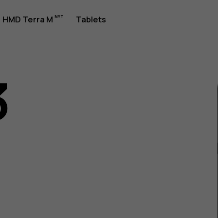
jledning
HMD Terra M
Tablets
3