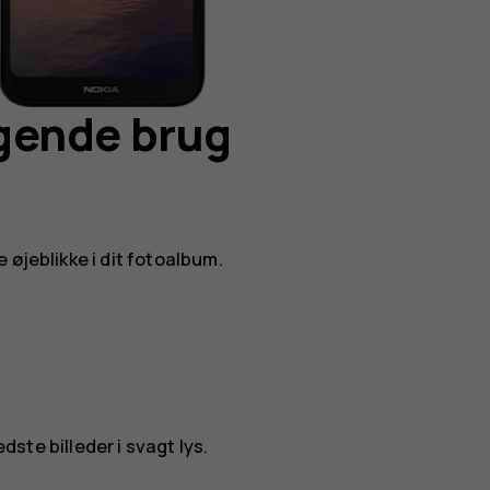
gende brug
 øjeblikke i dit fotoalbum.
edste billeder i svagt lys.