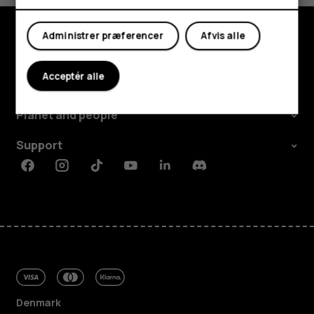
Min konto
Administrer præferencer
Afvis alle
Udforsk
Acceptér alle
Om
Planet and people
Support
Facebook
Instagram
Tiktok
Youtube
Linkedin
Discord
Denmark