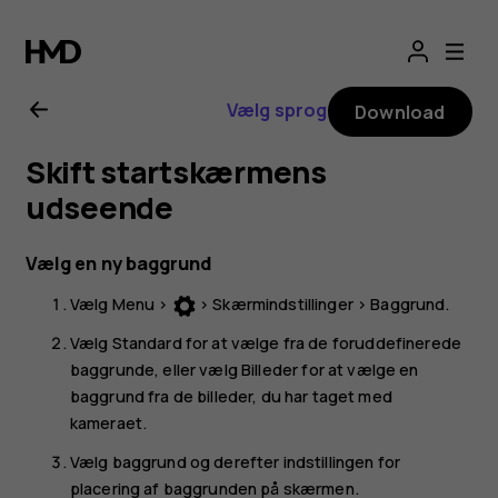
Brugervejledning
til
Vælg sprog
Download
Nokia
Skift startskærmens
110
udseende
(2019)
Vælg en ny baggrund
Vælg
Menu
>
>
Skærmindstillinger
>
Baggrund
.
Vælg
Standard
for at vælge fra de foruddefinerede
baggrunde, eller vælg
Billeder
for at vælge en
baggrund fra de billeder, du har taget med
kameraet.
Vælg baggrund og derefter indstillingen for
placering af baggrunden på skærmen.