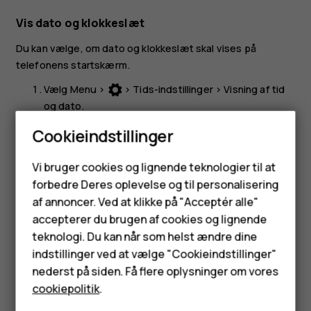
Vis dato og klokkeslæt
Du kan vælge, om dato og klokkeslæt skal vises på
telefonens startskærm.
Vælg
Menu
>
>
Tids-indstillinger
>
Visning af tid
og dato
.
Vælg
Vis uret
for at få dem vist på startskærmen.
Cookieindstillinger
Hvis du ønsker, at telefonen skal opdatere klokkeslættet
Smartphones
Vi bruger cookies og lignende teknologier til at
automatisk, skal du indstille
Autoopdat. af tid
til
Til
.
forbedre Deres oplevelse og til personalisering
Feature-telefoner
af annoncer. Ved at klikke på "Acceptér alle"
Tilbehør
accepterer du brugen af cookies og lignende
teknologi. Du kan når som helst ændre dine
HMD Terra M
indstillinger ved at vælge "Cookieindstillinger"
Synes du, dette var nyttigt?
nederst på siden. Få flere oplysninger om vores
Tablets
cookiepolitik
.
Ja
Nej