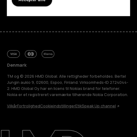
Facebook
Instagram
Tiktok
Youtube
Linkedin
Discord
Denmark
TM og © 2026 HMD Global. Alle rettigheder forbeholdes. Bertel
Jungin aukio 9, 02600, Espoo, Finland. Virksomheds-ID 2724044-
2. HMD Global Oy har en licens til Nokias brand for telefoner.
Nokia er et registreret varemærke tilhørende Nokia Corporation.
Vilkår
Fortrolighed
Cookieindstillinger
Etik
Speak Up channel
Om