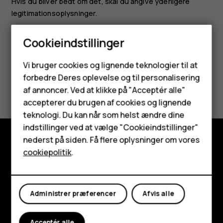
Hvis du bliver bedt om det, skal du angive yderligere
legitimationsoplysninger.
Cookieindstillinger
Smartphones
Vi bruger cookies og lignende teknologier til at
forbedre Deres oplevelse og til personalisering
Feature-telefoner
Synes du, dette var nyttigt?
af annoncer. Ved at klikke på "Acceptér alle"
Tilbehør
accepterer du brugen af cookies og lignende
Ja
Nej
teknologi. Du kan når som helst ændre dine
HMD Terra M
indstillinger ved at vælge "Cookieindstillinger"
nederst på siden. Få flere oplysninger om vores
Tablets
cookiepolitik
.
Udforsk
Min konto
Om
Administrer præferencer
Afvis alle
Planet and people
Support
Acceptér alle