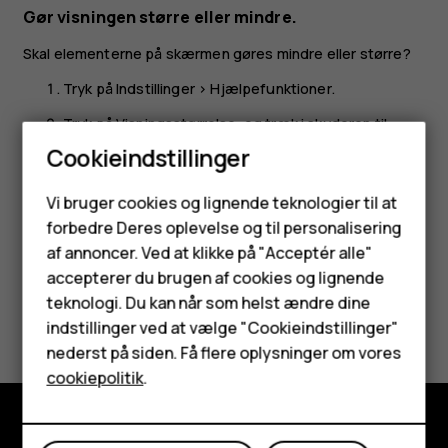
Gør visningen større eller mindre.
Skal elementerne på skærmen gøres mindre eller større?
Tryk på
Indstillinger
>
Hjælpefunktioner
.
Tryk på
Visningsstørrelse
, og træk i skyderen til
visningsstørrelsesniveau for at justere størrelsen
Cookieindstillinger
på visningen.
Smartphones
Vi bruger cookies og lignende teknologier til at
forbedre Deres oplevelse og til personalisering
Feature-telefoner
af annoncer. Ved at klikke på "Acceptér alle"
Tilbehør
accepterer du brugen af cookies og lignende
teknologi. Du kan når som helst ændre dine
Synes du, dette var nyttigt?
HMD Terra M
indstillinger ved at vælge "Cookieindstillinger"
nederst på siden. Få flere oplysninger om vores
Tablets
Ja
Nej
cookiepolitik
.
Min konto