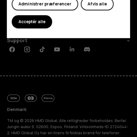
Udforsk
Administrer præferencer
Afvis alle
Om
Acceptér alle
Planet and people
Support
Facebook
Instagram
Tiktok
Youtube
Linkedin
Discord
Denmark
TM og © 2026 HMD Global. Alle rettigheder forbeholdes. Bertel
Jungin aukio 9, 02600, Espoo, Finland. Virksomheds-ID 2724044-
2. HMD Global Oy har en licens til Nokias brand for telefoner.