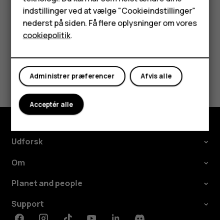
Tryk på
.
search
HMD Terra M
indstillinger ved at vælge "Cookieindstillinger"
nederst på siden. Få flere oplysninger om vores
Tablets
cookiepolitik
.
Min konto
Synes du, dette var nyttigt?
Administrer præferencer
Afvis alle
Ja
Nej
Acceptér alle
Udforsk
Om
Planet and people
Support