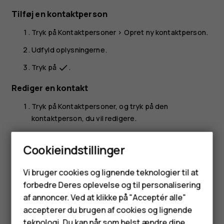
Tilføj en kontaktperson
Tryk på
Kontaktpersoner
>
Opret ny kontaktperson
.
Udfyld oplysningerne.
Tryk på
.
done
Rediger en kontakt
Tryk på
Kontaktpersoner
, og tryk på den
kontaktperson, du vil redigere.
Tryk på
.
edit
Cookieindstillinger
Rediger oplysningerne.
Smartphones
Tryk på
.
done
Vi bruger cookies og lignende teknologier til at
forbedre Deres oplevelse og til personalisering
Feature-telefoner
Søg efter en kontaktperson
af annoncer. Ved at klikke på "Acceptér alle"
Tilbehør
accepterer du brugen af cookies og lignende
Tryk på
Kontaktpersoner
.
teknologi. Du kan når som helst ændre dine