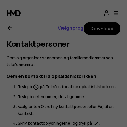
Brugervejledning
til
Vælg sprog
Download
Nokia
Kontaktpersoner
3.2
Gem og organiser vennernes og familiemedlemmernes
telefonnumre.
Gem en kontakt fra opkaldshistorikken
Tryk på
på
Telefon
for at se opkaldshistorikken.
schedule
Tryk på det nummer, du vil gemme.
Vælg enten
Opret ny kontaktperson
eller
Føj til en
kontakt
.
Skriv kontaktoplysningerne, og tryk på
.
done