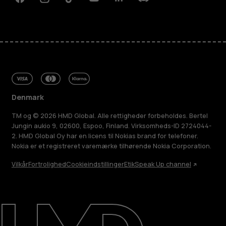
Facebook
Instagram
Tiktok
Youtube
Linkedin
Discord
Denmark
TM og © 2026 HMD Global. Alle rettigheder forbeholdes. Bertel
Jungin aukio 9, 02600, Espoo, Finland. Virksomheds-ID 2724044-
2. HMD Global Oy har en licens til Nokias brand for telefoner.
Nokia er et registreret varemærke tilhørende Nokia Corporation.
Vilkår
Fortrolighed
Cookieindstillinger
Etik
Speak Up channel
Om
Reparer, genbrug, genanvend