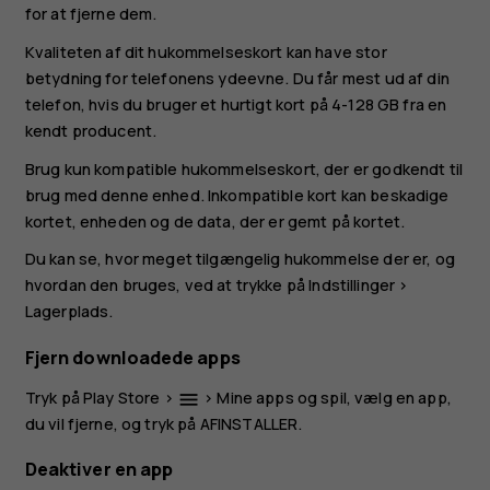
for at fjerne dem.
Kvaliteten af dit hukommelseskort kan have stor
betydning for telefonens ydeevne. Du får mest ud af din
telefon, hvis du bruger et hurtigt kort på 4-128 GB fra en
kendt producent.
Brug kun kompatible hukommelseskort, der er godkendt til
brug med denne enhed. Inkompatible kort kan beskadige
kortet, enheden og de data, der er gemt på kortet.
Du kan se, hvor meget tilgængelig hukommelse der er, og
hvordan den bruges, ved at trykke på
Indstillinger
>
Lagerplads
.
Fjern downloadede apps
Tryk på
Play Store
>
>
Mine apps og spil
, vælg en app,
menu
du vil fjerne, og tryk på
AFINSTALLER
.
Deaktiver en app