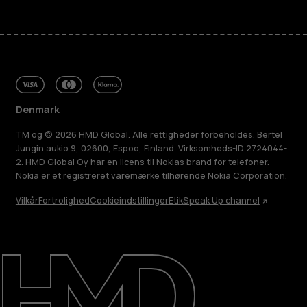
Denmark
TM og © 2026 HMD Global. Alle rettigheder forbeholdes. Bertel
Jungin aukio 9, 02600, Espoo, Finland. Virksomheds-ID 2724044-
2. HMD Global Oy har en licens til Nokias brand for telefoner.
Nokia er et registreret varemærke tilhørende Nokia Corporation.
Vilkår
Fortrolighed
Cookieindstillinger
Etik
Speak Up channel
Om
Reparer, genbrug, genanvend
Support