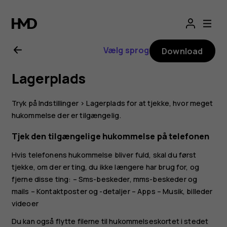
Brugervejledning
til
Vælg sprog
Download
Nokia
Lagerplads
3.2
Tryk på
Indstillinger
>
Lagerplads
for at tjekke, hvor meget
hukommelse der er tilgængelig.
Tjek den tilgængelige hukommelse på telefonen
Hvis telefonens hukommelse bliver fuld, skal du først
tjekke, om der er ting, du ikke længere har brug for, og
fjerne disse ting: – Sms-beskeder, mms-beskeder og
mails – Kontaktposter og -detaljer – Apps – Musik, billeder
videoer
Du kan også flytte filerne til hukommelseskortet i stedet