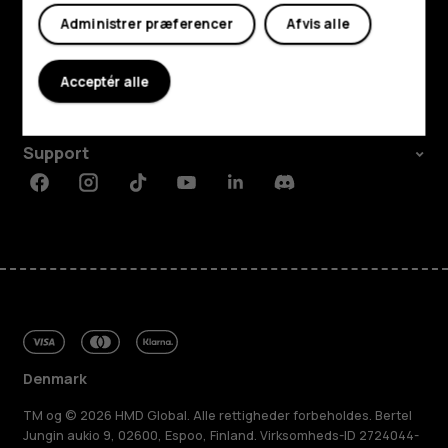
Administrer præferencer
Afvis alle
Udforsk
Om
Acceptér alle
Planet and people
Support
Facebook
Instagram
Tiktok
Youtube
Linkedin
Discord
Denmark
TM og © 2026 HMD Global. Alle rettigheder forbeholdes. Bertel
Jungin aukio 9, 02600, Espoo, Finland. Virksomheds-ID 2724044-