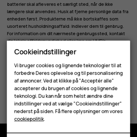
batterier skal afleveres et særligt sted, når de ikke
længere skal anvendes. Husk at fjerne personlige data fra
enheden først. Produkterne må ikke bortskaffes som
usorteret husholdningsaffald: Indlever dem til genbrug.
For information om dit nærmeste genbrugssted, kontakt
din lokale affaldsmyndighed eller læs om HMD's
returprogram og dets tilgængelighed i dit land på
Cookieindstillinger
www.hmd.com/phones/support/topics/recycle
.
Smartphones
Vi bruger cookies og lignende teknologier til at
forbedre Deres oplevelse og til personalisering
Feature-telefoner
af annoncer. Ved at klikke på "Acceptér alle"
Tilbehør
accepterer du brugen af cookies og lignende
teknologi. Du kan når som helst ændre dine
HMD Terra M
Synes du, dette var nyttigt?
indstillinger ved at vælge "Cookieindstillinger"
nederst på siden. Få flere oplysninger om vores
Tablets
Ja
Nej
cookiepolitik
.
Min konto