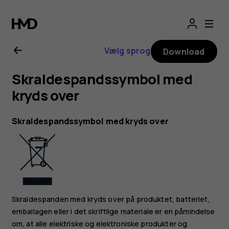
Brugervejledning
til
Vælg sprog
Download
Nokia
Skraldespandssymbol med
3310
kryds over
3G
Skraldespandssymbol med kryds over
Skraldespanden med kryds over på produktet, batteriet,
emballagen eller i det skriftlige materiale er en påmindelse
om, at alle elektriske og elektroniske produkter og