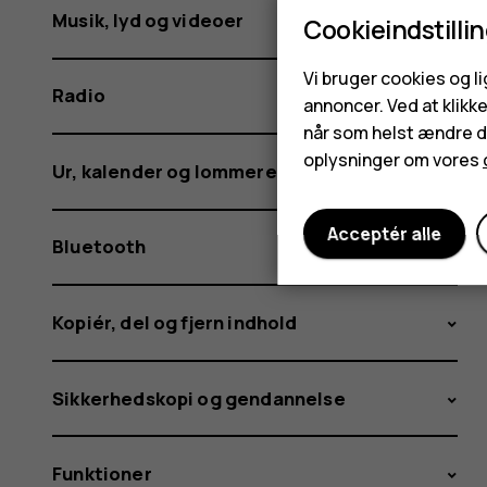
Musik, lyd og videoer
Cookieindstilli
Vi bruger cookies og l
Radio
annoncer. Ved at klikk
når som helst ændre di
oplysninger om vores
Ur, kalender og lommeregner
Acceptér alle
Bluetooth
Kopiér, del og fjern indhold
Sikkerhedskopi og gendannelse
Funktioner