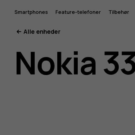
Brugerve
Smartphones
Feature-telefoner
Tilbehør
Min konto
Alle enheder
til
Nokia 3
Nokia
3310