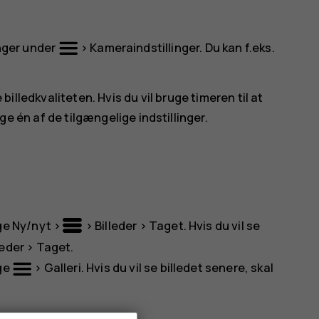
inger under
>
Kameraindstillinger
. Du kan f.eks.
e billedkvaliteten. Hvis du vil bruge timeren til at
e én af de tilgængelige indstillinger.
lge
Ny/nyt
>
>
Billeder
>
Taget
. Hvis du vil se
leder
>
Taget
.
lge
>
Galleri
. Hvis du vil se billedet senere, skal