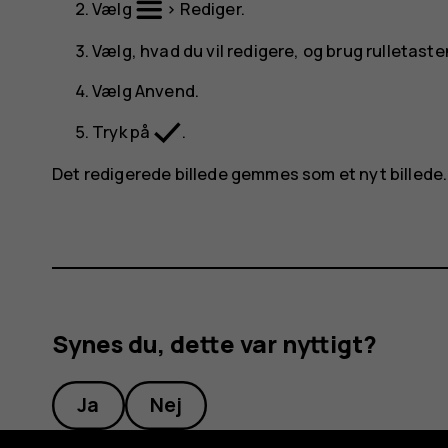
Vælg
>
Rediger
.
Vælg, hvad du vil redigere, og brug rulletasten
Vælg
Anvend
.
Tryk på
.
Det redigerede billede gemmes som et nyt billede.
Synes du, dette var nyttigt?
Ja
Nej