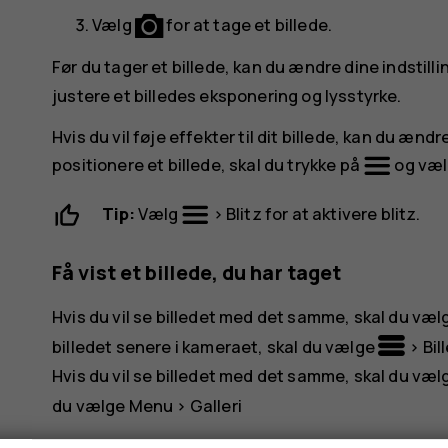
Vælg
for at tage et billede.
Før du tager et billede, kan du ændre dine indstill
justere et billedes eksponering og lysstyrke.
Hvis du vil føje effekter til dit billede, kan du ændr
positionere et billede, skal du trykke på
og vælg
Tip:
Vælg
>
Blitz
for at aktivere blitz.
Få vist et billede, du har taget
Hvis du vil se billedet med det samme, skal du væ
billedet senere i kameraet, skal du vælge
>
Bil
Hvis du vil se billedet med det samme, skal du væ
du vælge
Menu
>
Galleri