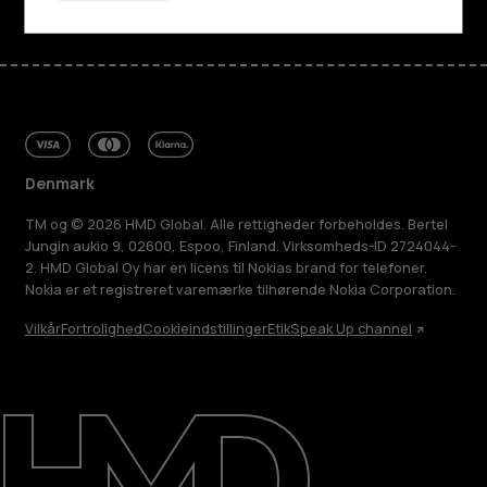
Denmark
TM og © 2026 HMD Global. Alle rettigheder forbeholdes. Bertel
Jungin aukio 9, 02600, Espoo, Finland. Virksomheds-ID 2724044-
2. HMD Global Oy har en licens til Nokias brand for telefoner.
Nokia er et registreret varemærke tilhørende Nokia Corporation.
Vilkår
Fortrolighed
Cookieindstillinger
Etik
Speak Up channel
Om
Reparer, genbrug, genanvend
Support