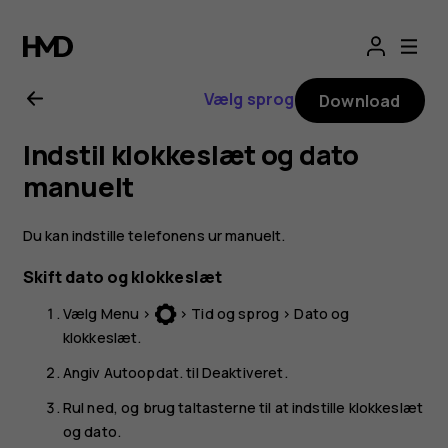
Brugervejledning
til
Vælg sprog
Download
Nokia
Indstil klokkeslæt og dato
3310
manuelt
3G
Du kan indstille telefonens ur manuelt.
Skift dato og klokkeslæt
Vælg
Menu
>
>
Tid og sprog
>
Dato og
klokkeslæt
.
Angiv
Autoopdat.
til
Deaktiveret
.
Rul ned, og brug taltasterne til at indstille klokkeslæt
og dato.