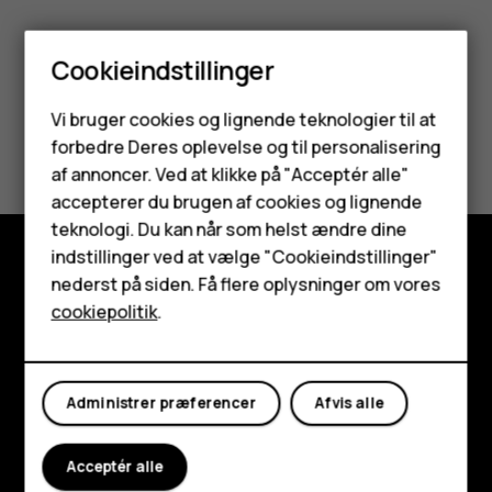
Cookieindstillinger
Smartphones
Vi bruger cookies og lignende teknologier til at
Synes du, dette var nyttigt?
forbedre Deres oplevelse og til personalisering
Feature-telefoner
af annoncer. Ved at klikke på "Acceptér alle"
Ja
Nej
Tilbehør
accepterer du brugen af cookies og lignende
teknologi. Du kan når som helst ændre dine
HMD Terra M
indstillinger ved at vælge "Cookieindstillinger"
nederst på siden. Få flere oplysninger om vores
Udforsk
Tablets
cookiepolitik
.
Om
Min konto
Planet and people
Administrer præferencer
Afvis alle
Support
Acceptér alle
Facebook
Instagram
Tiktok
Youtube
Linkedin
Discord