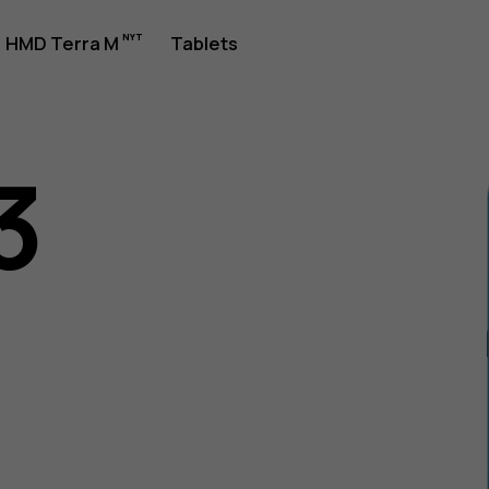
jledning
HMD Terra M
Tablets
3