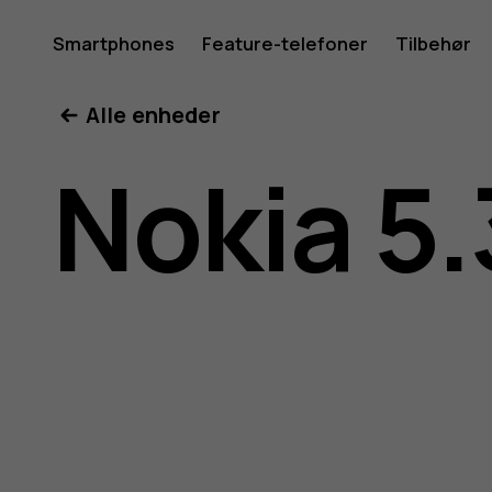
Brugerve
Smartphones
Feature-telefoner
Tilbehør
Min konto
Alle enheder
til
Nokia 5.
Nokia
5.3