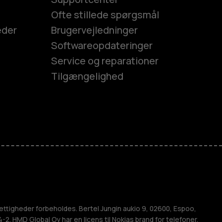
Ofte stillede spørgsmål
eder
Brugervejledninger
Softwareopdateringer
Service og reparationer
Tilgængelighed
es
efoner
M
ettigheder forbeholdes. Bertel Jungin aukio 9, 02600, Espoo,
2. HMD Global Oy har en licens til Nokias brand for telefoner.