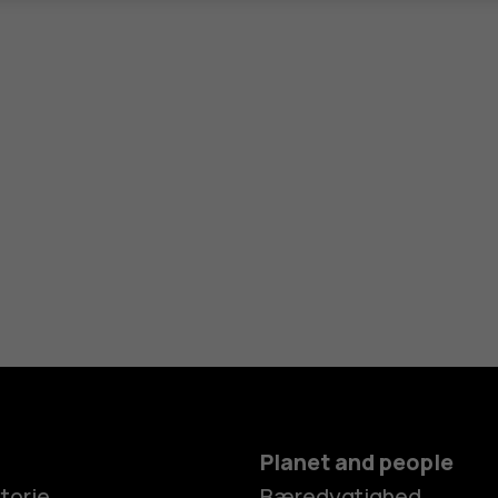
Planet and people
torie
Bæredygtighed