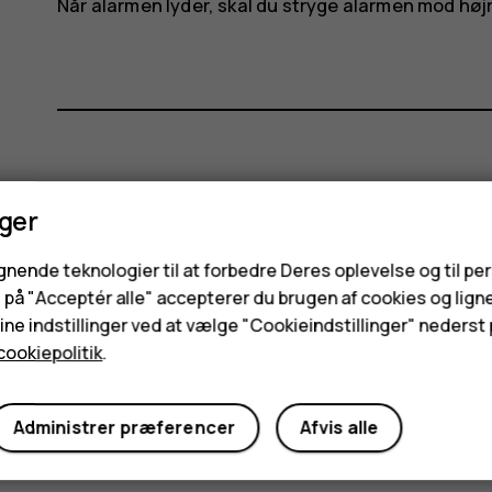
Når alarmen lyder, skal du stryge alarmen mod højr
Synes du, dette var nyttigt?
nger
Ja
Nej
ignende teknologier til at forbedre Deres oplevelse og til pe
e på "Acceptér alle" accepterer du brugen af cookies og lign
ne indstillinger ved at vælge "Cookieindstillinger" nederst p
cookiepolitik
.
Administrer præferencer
Afvis alle