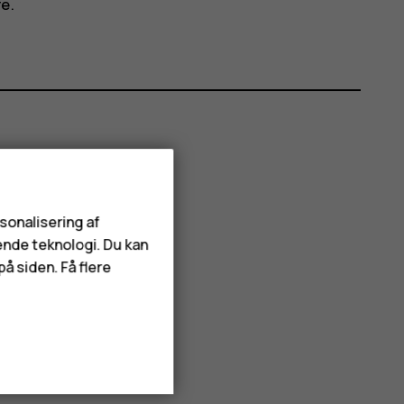
e.
rsonalisering af
ende teknologi. Du kan
å siden. Få flere