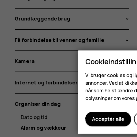
Grundlæggende brug
Få forbindelse til venner og familie
Cookieindstilli
Kamera
Vi bruger cookies og l
Internet og forbindelser
annoncer. Ved at klikk
når som helst ændre di
oplysninger om vores
Organiser din dag
Dato og tid
Acceptér alle
Alarm og vækkeur