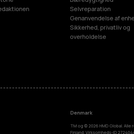
edaktionen
Selvreparation
Genanvendelse af enh
Sikkerhed, privatliv og
overholdelse
Smartphon
Feature-tel
Tilbehør
Denmark
HMD Terra 
TM og © 2026 HMD Global. Alle r
Finland. Virksomheds-ID 2724044-