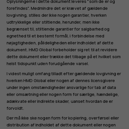
Oplysningerne i dette dokument leveres "som de er og
forefindes". Medmindre det er krævet af gældende
lovgivning, stilles der ikke nogen garantier, hverken
udtrykkelige eller stiltiende, herunder, men ikke
begrænset til, stiltiende garantier for salgbarhed og
egnethed til et bestemt formål, i forbindelse med
nøjagtigheden, pålideligheden eller indholdet af dette
dokument. HMD Global forbeholder sig ret til at revidere
dette dokument eller trække det tilbage på et hvilket som
helst tidspunkt uden forudgående varsel.
I videst muligt omfang tilladt efter gældende lovgivning er
hverken HMD Global eller nogen af dennes licensgivere
under ingen omstændigheder ansvarlige for tab af data
eller omsætning eller nogen form for særlige, hændelige,
adækvate eller indirekte skader, uanset hvordan de er
forvoldt.
Der må ikke ske nogen form for kopiering, overførsel eller
distribution af indholdet af dette dokument eller nogen