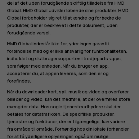
del af det uden forudgående skriftlig tilladelse fra HMD
Global. HMD Global udvikler løbende sine produkter. HMD
Global forbeholder sig ret til at ændre og forbedre de
produkter, der er beskrevet i dette dokument, uden
forudgående varsel.
HMD Global indestår ikke for, yder ingen garanti i
forbindelse med og er ikke ansvarlig for funktionaliteten,
indholdet og slutbrugersupporten i tredjeparts-apps,
som følger med enheden. Når du bruger en app,
accepterer du, at appen leveres, som den er og
forefindes.
Når du downloader kort, spil, musik og video og overfører
billeder og video, kan det medføre, at der overføres store
mængder data. Hos nogle tjenesteudbydere skal der
betales for datatrafikken. De specifikke produkter,
tjenester og funktioner, der er tilgængelige, kan variere
fra område til område. Forhør dig hos din lokale forhandler
for at få yderligere oplysninger, også om mulige