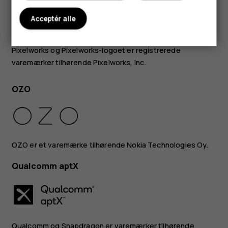
Bluetooth-ordmærket og -logoerne ejes af Bluetooth SIG,
Acceptér alle
Inc., og enhver brug af sådanne mærker fra HMD Globals
side sker under licens.
Pixelworks og Pixelworks-logoet er registrerede
varemærker tilhørende Pixelworks, Inc.
OZO
OZO er et varemærke tilhørende Nokia Technologies Oy.
Qualcomm aptX
Qualcomm og Snapdragon er varemærker tilhørende