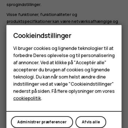
sprogindstillinger.
Visse funktioner, funktionaliteter og
produktspecifikationer kan være netværksafhængige og
underlagt yderligere vilkår, betingelser og gebyrer.
Cookieindstillinger
Alle specifikationer, funktioner og andre
Smartphones
produktoplysninger kan ændres uden varsel.
Vi bruger cookies og lignende teknologier til at
HMD Globals politik om beskyttelse af personlige
forbedre Deres oplevelse og til personalisering
Feature-telefoner
oplysninger, som er tilgængelig på
af annoncer. Ved at klikke på "Acceptér alle"
[
http://www.hmd.com/privacy
]
Tilbehør
accepterer du brugen af cookies og lignende
(
http://www.hmd.com/privacy
), gælder for din brug af
teknologi. Du kan når som helst ændre dine
HMD Terra M
enheden.
indstillinger ved at vælge "Cookieindstillinger"
nederst på siden. Få flere oplysninger om vores
HMD Global Oy har eksklusiv licens til Nokia-mærket til
Tablets
cookiepolitik
.
telefoner og tablets. Nokia er et registreret varemærke
tilhørende Nokia Corporation.
Min konto
Android, Google og andre relaterede mærker og logoer er
Administrer præferencer
Afvis alle
varemærker tilhørende Google LLC.