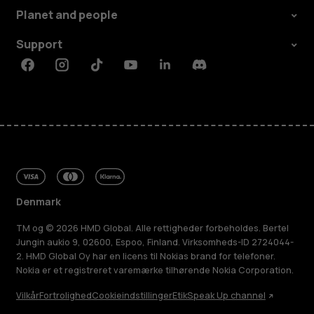
Planet and people
Support
Facebook
Instagram
Tiktok
Youtube
Linkedin
Discord
Denmark
TM og © 2026 HMD Global. Alle rettigheder forbeholdes. Bertel
Jungin aukio 9, 02600, Espoo, Finland. Virksomheds-ID 2724044-
2. HMD Global Oy har en licens til Nokias brand for telefoner.
Nokia er et registreret varemærke tilhørende Nokia Corporation.
Vilkår
Fortrolighed
Cookieindstillinger
Etik
Speak Up channel