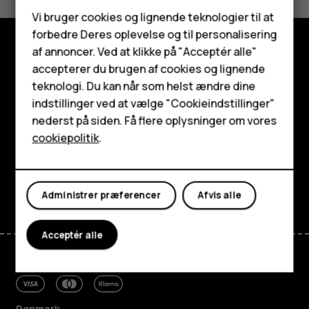
Ja
Nej
Smartphones
Vi bruger cookies og lignende teknologier til at
forbedre Deres oplevelse og til personalisering
Feature-telefoner
af annoncer. Ved at klikke på "Acceptér alle"
Udforsk
Tilbehør
accepterer du brugen af cookies og lignende
teknologi. Du kan når som helst ændre dine
Om
HMD Terra M
indstillinger ved at vælge "Cookieindstillinger"
nederst på siden. Få flere oplysninger om vores
Planet and people
Tablets
cookiepolitik
.
Support
Min konto
Facebook
Instagram
Tiktok
Youtube
Linkedin
Discord
Administrer præferencer
Afvis alle
Acceptér alle
Denmark