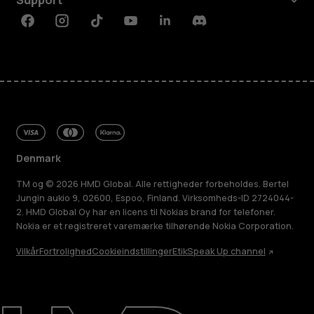
Support
Facebook
Instagram
Tiktok
Youtube
Linkedin
Discord
Denmark
TM og © 2026 HMD Global. Alle rettigheder forbeholdes. Bertel
Jungin aukio 9, 02600, Espoo, Finland. Virksomheds-ID 2724044-
2. HMD Global Oy har en licens til Nokias brand for telefoner.
Nokia er et registreret varemærke tilhørende Nokia Corporation.
Vilkår
Fortrolighed
Cookieindstillinger
Etik
Speak Up channel
Om