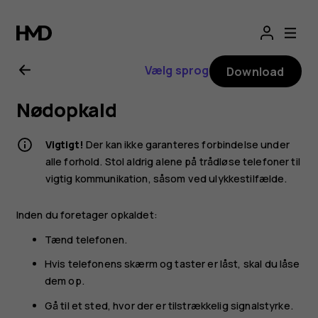
Brugervejledning
til
Vælg sprog
Download
Nokia
Nødopkald
8000
Vigtigt!
Der kan ikke garanteres forbindelse under
4G
alle forhold. Stol aldrig alene på trådløse telefoner til
vigtig kommunikation, såsom ved ulykkestilfælde.
Inden du foretager opkaldet:
Tænd telefonen.
Hvis telefonens skærm og taster er låst, skal du låse
dem op.
Gå til et sted, hvor der er tilstrækkelig signalstyrke.