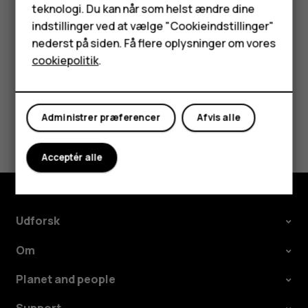
f.eks. opkaldsspærring, begrænsede numre eller
teknologi. Du kan når som helst ændre dine
HMD Terra M
lukkede brugergrupper.
indstillinger ved at vælge "Cookieindstillinger"
nederst på siden. Få flere oplysninger om vores
Tablets
cookiepolitik
.
Min konto
Administrer præferencer
Afvis alle
Synes du, dette var nyttigt?
Ja
Nej
Acceptér alle
Udforsk
Om
Planet and people