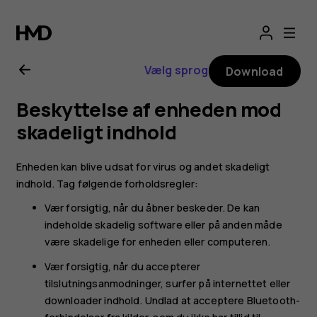
Brugervejledning
til
Vælg sprog
Download
Nokia
Beskyttelse af enheden mod
8000
skadeligt indhold
4G
Enheden kan blive udsat for virus og andet skadeligt
indhold. Tag følgende forholdsregler:
Vær forsigtig, når du åbner beskeder. De kan
indeholde skadelig software eller på anden måde
være skadelige for enheden eller computeren.
Vær forsigtig, når du accepterer
tilslutningsanmodninger, surfer på internettet eller
downloader indhold. Undlad at acceptere Bluetooth-