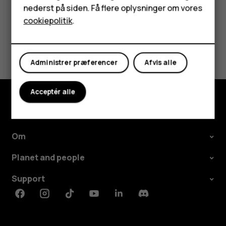
nederst på siden. Få flere oplysninger om vores
Tablets
cookiepolitik
.
Min konto
Synes du, dette var nyttigt?
Administrer præferencer
Afvis alle
Ja
Nej
Acceptér alle
Udforsk
Om
Planet and people
Support
Facebook
Instagram
Tiktok
Youtube
Linkedin
Discord