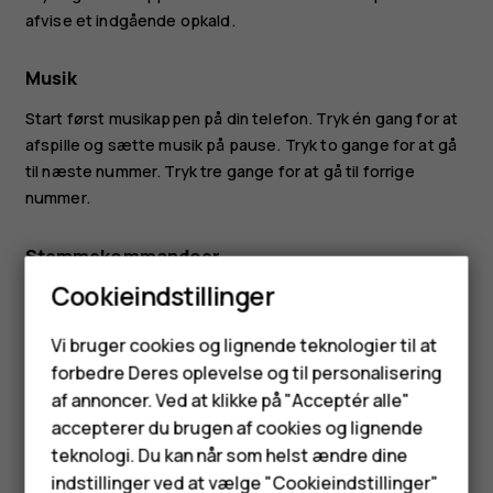
afvise et indgående opkald.
Musik
Start først musikappen på din telefon. Tryk én gang for at
afspille og sætte musik på pause. Tryk to gange for at gå
til næste nummer. Tryk tre gange for at gå til forrige
nummer.
Stemmekommandoer
Cookieindstillinger
Tryk og hold knappen nede, indtil Taleassistent er
aktiveret, slip så knappen, og begynd at tale.
Smartphones
Vi bruger cookies og lignende teknologier til at
forbedre Deres oplevelse og til personalisering
Feature-telefoner
Adjust volume
af annoncer. Ved at klikke på "Acceptér alle"
Brug knapperne (2) og (3) til at justere lydstyrken.
Tilbehør
accepterer du brugen af cookies og lignende
teknologi. Du kan når som helst ændre dine
HMD Terra M
indstillinger ved at vælge "Cookieindstillinger"