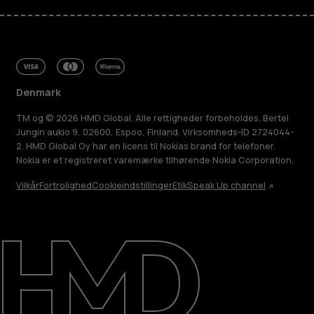
Denmark
TM og © 2026 HMD Global. Alle rettigheder forbeholdes. Bertel
Jungin aukio 9, 02600, Espoo, Finland. Virksomheds-ID 2724044-
2. HMD Global Oy har en licens til Nokias brand for telefoner.
Nokia er et registreret varemærke tilhørende Nokia Corporation.
Vilkår
Fortrolighed
Cookieindstillinger
Etik
Speak Up channel
Om
Reparer, genbrug, genanvend
Support
Denmark