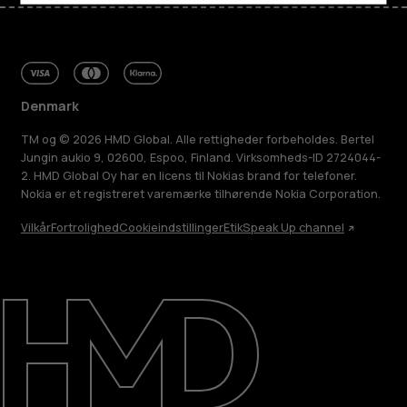
Denmark
TM og © 2026 HMD Global. Alle rettigheder forbeholdes. Bertel
Jungin aukio 9, 02600, Espoo, Finland. Virksomheds-ID 2724044-
2. HMD Global Oy har en licens til Nokias brand for telefoner.
Nokia er et registreret varemærke tilhørende Nokia Corporation.
Vilkår
Fortrolighed
Cookieindstillinger
Etik
Speak Up channel
Om
Reparer, genbrug, genanvend
Support
Denmark