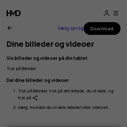
Brugervejledning
til
Vælg sprog
Download
Nokia
Dine billeder og videoer
T20
Vis billeder og videoer på din tablet
Tryk på
Billeder
.
Del dine billeder og videoer
Tryk på
Billeder
, tryk på det billede, du vil dele, og
tryk på
.
share
Vælg, hvordan du vil dele billedet eller videoen.