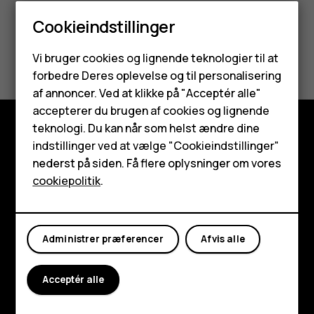
Cookieindstillinger
Synes du, dette var nyttigt?
Smartphones
Vi bruger cookies og lignende teknologier til at
forbedre Deres oplevelse og til personalisering
Feature-telefoner
Ja
Nej
af annoncer. Ved at klikke på "Acceptér alle"
Tilbehør
accepterer du brugen af cookies og lignende
teknologi. Du kan når som helst ændre dine
HMD Terra M
indstillinger ved at vælge "Cookieindstillinger"
Udforsk
nederst på siden. Få flere oplysninger om vores
Tablets
Om
cookiepolitik
.
Planet and people
Min konto
Support
Administrer præferencer
Afvis alle
Facebook
Instagram
Tiktok
Youtube
Linkedin
Discord
Acceptér alle