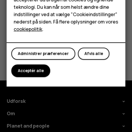
Tilbehør
dataforbindelse
teknologi. Du kan når som helst ændre dine
Tryk på den indstilling, du vil ændre, under
Foretrukket
HMD Terra M
indstillinger ved at vælge "Cookieindstillinger"
SIM-kort til
, og vælg SIM-kortet.
nederst på siden. Få flere oplysninger om vores
Tablets
cookiepolitik
.
Min konto
Administrer præferencer
Afvis alle
Synes du, dette var nyttigt?
Acceptér alle
Ja
Nej
Udforsk
Om
Planet and people