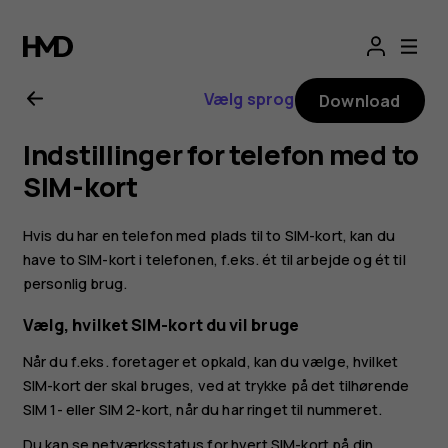
Brugervejledning
til
Vælg sprog
Download
Nokia
Indstillinger for telefon med to
X10
SIM-kort
Hvis du har en telefon med plads til to SIM-kort, kan du
have to SIM-kort i telefonen, f.eks. ét til arbejde og ét til
personlig brug.
Vælg, hvilket SIM-kort du vil bruge
Når du f.eks. foretager et opkald, kan du vælge, hvilket
SIM-kort der skal bruges, ved at trykke på det tilhørende
SIM 1- eller SIM 2-kort, når du har ringet til nummeret.
Du kan se netværksstatus for hvert SIM-kort på din