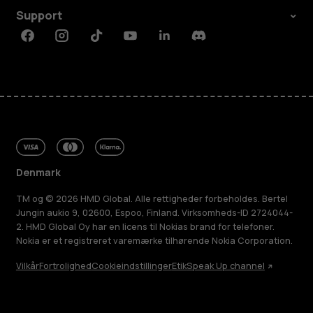
Support
Facebook
Instagram
Tiktok
Youtube
Linkedin
Discord
Denmark
TM og © 2026 HMD Global. Alle rettigheder forbeholdes. Bertel
Jungin aukio 9, 02600, Espoo, Finland. Virksomheds-ID 2724044-
2. HMD Global Oy har en licens til Nokias brand for telefoner.
Nokia er et registreret varemærke tilhørende Nokia Corporation.
Vilkår
Fortrolighed
Cookieindstillinger
Etik
Speak Up channel