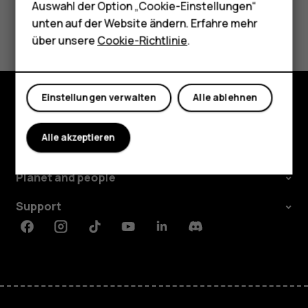
Tablets
Auswahl der Option „Cookie-Einstellungen“
Ja
Nein
unten auf der Website ändern. Erfahre mehr
Shop
über unsere
Cookie-Richtlinie
.
Mein Konto
Einstellungen verwalten
Alle ablehnen
Shop
Alle akzeptieren
Über
Planet and people
Support
Facebook
Instagram
Tiktok
Youtube
Linkedin
Discord