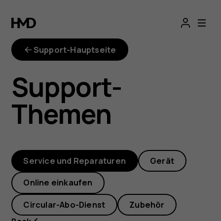
out-
of-
Support-Hauptseite
warranty-
Support-
repair-
Themen
price
Service und Reparaturen
Gerät
Online einkaufen
Circular-Abo-Dienst
Zubehör