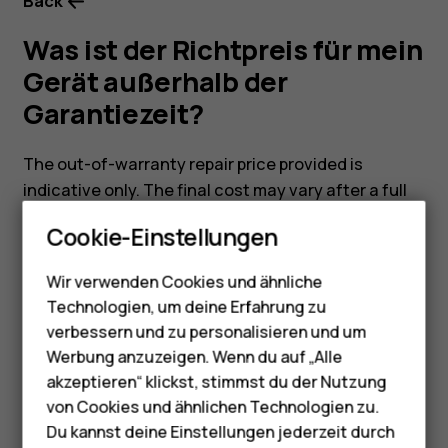
Back
Was ist der Richtpreis für mein
Gerät außerhalb der
Garantiezeit?
The out-of-warranty repair price provided is
indicative only. The final cost may vary after a full
Smartphones
inspection is completed by our authorized service
Cookie-Einstellungen
partner. Please refer to the
attached document
,
Feature Phones
which includes the indicative repair pricing for our
Wir verwenden Cookies und ähnliche
Telefone für Senioren
models.
Technologien, um deine Erfahrung zu
Zubehör
verbessern und zu personalisieren und um
Werbung anzuzeigen. Wenn du auf „Alle
HMD Terra M
akzeptieren“ klickst, stimmst du der Nutzung
von Cookies und ähnlichen Technologien zu.
Für Unternehmen
Did you find this helpful?
Du kannst deine Einstellungen jederzeit durch