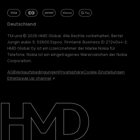
Deutschland
TM und © 2026 HMD Global. Alle Rechte vorbehalten. Bertel
Jungin aukio 9, 02600 Espoo, Finnland. Business ID 2724044-2.
HMD Global Oy ist ein Lizenznehmer der Marke Nokia für
Telefone. Nokia ist ein eingetragenes Warenzeichen der Nokia
Corporation.
AGB
Verkaufsbedingungen
Privatsphäre
Cookie-Einstellungen
Ethik
Speak Up channel
Über
Blog
Reparieren, wiederverwenden, recyceln
Nachhaltigkeit
Support
Deutschland