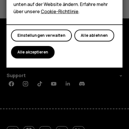
Tablets
unten auf der Website ändern. Erfahre mehr
Shop
über unsere
Cookie-Richtlinie
.
Mein Konto
Einstellungen verwalten
Alle ablehnen
Shop
Über
Alle akzeptieren
Planet and people
Support
Facebook
Instagram
Tiktok
Youtube
Linkedin
Discord