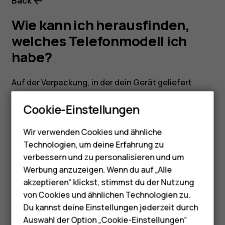
Back
Wie kann ich herausfinden,
welches Telefonmodell ich
habe?
Auf der Verpackung, in der dein Gerät geliefert
Smartphones
wurde, sollte der Gerätename deutlich zu lesen
Cookie-Einstellungen
sein. Wenn du die Originalverpackung nicht hast,
Feature Phones
öffne auf dem Gerät das Menu
„Einstellungen“
und
Wir verwenden Cookies und ähnliche
klicke dann auf
„Über das Telefon“
.
Telefone für Senioren
Technologien, um deine Erfahrung zu
Zubehör
verbessern und zu personalisieren und um
Werbung anzuzeigen. Wenn du auf „Alle
HMD Terra M
akzeptieren“ klickst, stimmst du der Nutzung
von Cookies und ähnlichen Technologien zu.
Did you find this helpful?
Für Unternehmen
Du kannst deine Einstellungen jederzeit durch
Auswahl der Option „Cookie-Einstellungen“
Ja
Nein