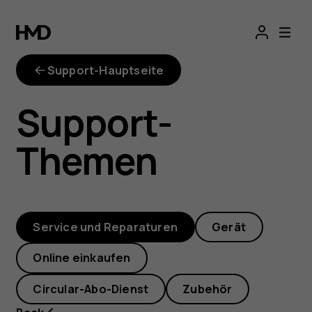
Wie
kann
Support-Hauptseite
ich
Support-
herausfinden,
Themen
welches
Telefonmodell
Service und Reparaturen
Gerät
ich
Online einkaufen
habe?
Circular-Abo-Dienst
Zubehör