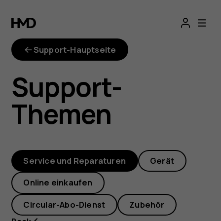
Ich
habe
Support-Hauptseite
ein
Support-
Reparatur-
Themen
Kit
bei
Service und Reparaturen
Gerät
iFixit
Online einkaufen
bestellt,
Circular-Abo-Dienst
Zubehör