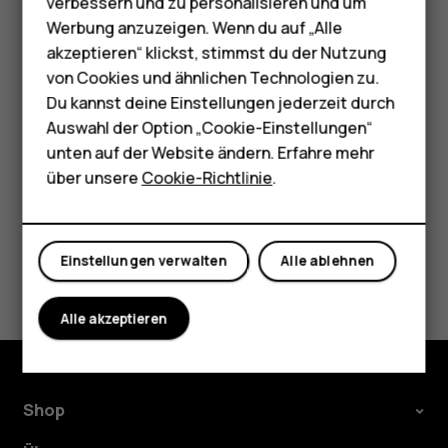
tun?
Zubehör
verbessern und zu personalisieren und um
Kunden in Australien:
Werbung anzuzeigen. Wenn du auf „Alle
HMD Terra M
akzeptieren“ klickst, stimmst du der Nutzung
ausupport@ifixit.com
8:00 bis 17:00 Uhr PST, Mo–Fr
von Cookies und ähnlichen Technologien zu.
Sprachen: Englisch
Für Unternehmen
Du kannst deine Einstellungen jederzeit durch
Tablets
Auswahl der Option „Cookie-Einstellungen“
unten auf der Website ändern. Erfahre mehr
Shop
über unsere
Cookie-Richtlinie
.
Did you find this helpful?
Mein Konto
Einstellungen verwalten
Alle ablehnen
Ja
Nein
Alle akzeptieren
Shop