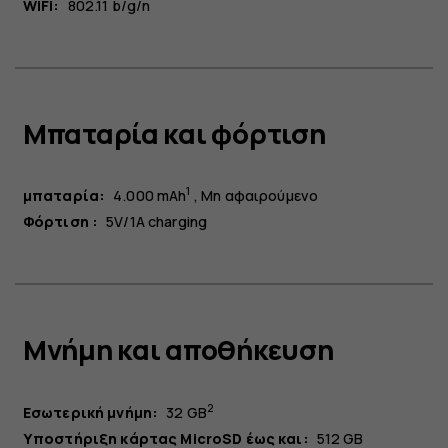
WiFi:
802.11 b/g/n
Μπαταρία και φόρτιση
1
μπαταρία:
4.000 mAh
Μη αφαιρούμενο
Φόρτιση :
5V/1A charging
Μνήμη και αποθήκευση
2
Εσωτερική μνήμη:
32 GB
Υποστήριξη κάρτας MicroSD έως και:
512 GB