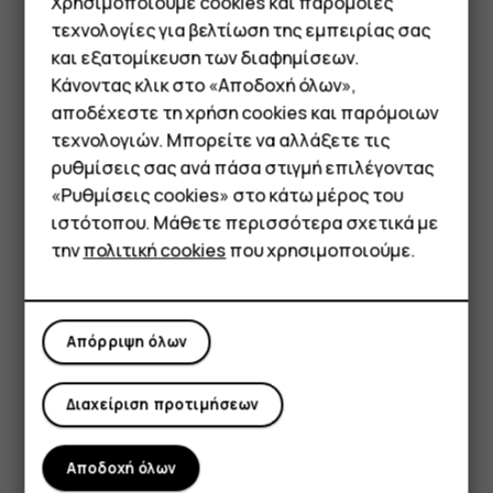
Χρησιμοποιούμε cookies και παρόμοιες
τεχνολογίες για βελτίωση της εμπειρίας σας
και εξατομίκευση των διαφημίσεων.
Κάνοντας κλικ στο «Αποδοχή όλων»,
Smartphone
αποδέχεστε τη χρήση cookies και παρόμοιων
τεχνολογιών. Μπορείτε να αλλάξετε τις
Τηλέφωνα απλής χρήσης
ρυθμίσεις σας ανά πάσα στιγμή επιλέγοντας
«Ρυθμίσεις cookies» στο κάτω μέρος του
Tablet
6.2 inch
ιστότοπου. Μάθετε περισσότερα σχετικά με
την
πολιτική cookies
που χρησιμοποιούμε.
Απόρριψη όλων
Διαχείριση προτιμήσεων
Αποδοχή όλων