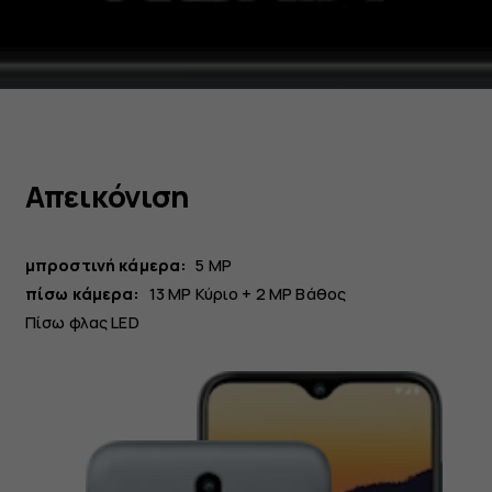
Απεικόνιση
μπροστινή κάμερα:
5 MP
πίσω κάμερα:
13 MP
Κύριο
+ 2 MP
Βάθος
Πίσω φλας LED