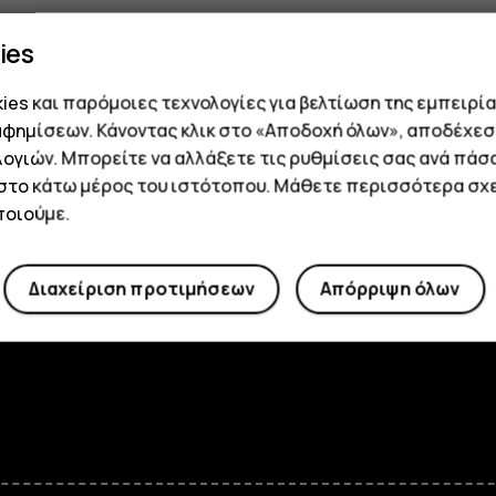
ies
es και παρόμοιες τεχνολογίες για βελτίωση της εμπειρία
ορίες
Planet and people
αφημίσεων. Κάνοντας κλικ στο «Αποδοχή όλων», αποδέχεσ
α μας
Βιωσιμότητα
ογιών. Μπορείτε να αλλάξετε τις ρυθμίσεις σας ανά πάσ
 στο κάτω μέρος του ιστότοπου. Μάθετε περισσότερα σχε
 Τύπου
Αυτοεπισκευή
οιούμε.
Ανακύκλωση συσκευών
Security, privacy and
Διαχείριση προτιμήσεων
Απόρριψη όλων
compliance