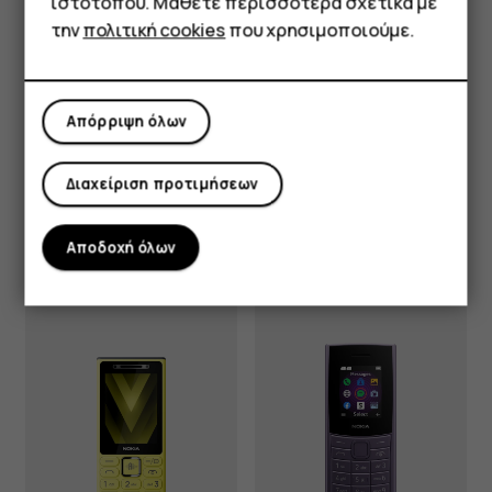
ιστότοπου. Μάθετε περισσότερα σχετικά με
την
πολιτική cookies
που χρησιμοποιούμε.
Απόρριψη όλων
Nokia 215 4G 2nd
Διαχείριση προτιμήσεων
Edition
Nokia 210 4G
Αποδοχή όλων