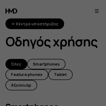
Εγχειρίδια
και
Κέντρο υποστήριξης
οδηγοί
Οδηγός χρήσης
χρήσης
τηλεφώνων
Όλες
Smartphones
HMD
Feature phones
Tablet
Αξεσουάρ