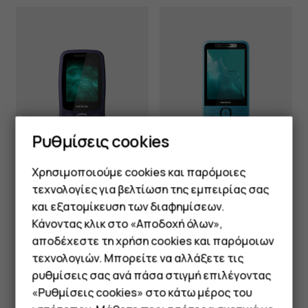
Ρυθμίσεις cookies
Χρησιμοποιούμε cookies και παρόμοιες
Nokia 235 4G 2nd
τεχνολογίες για βελτίωση της εμπειρίας σας
Nokia 123 Shield
Edition
και εξατομίκευση των διαφημίσεων.
Κάνοντας κλικ στο «Αποδοχή όλων»,
Smartphone
αποδέχεστε τη χρήση cookies και παρόμοιων
τεχνολογιών. Μπορείτε να αλλάξετε τις
Τηλέφωνα απλής χρήσης
ρυθμίσεις σας ανά πάσα στιγμή επιλέγοντας
«Ρυθμίσεις cookies» στο κάτω μέρος του
Tablet